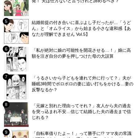
発！ 夫は仕方ないと言うけれど諦めるべき？
結婚前提の付き合いに喜ぶよし子だったが…「うど
ん」と「オムライス」から始まる小さな違和感【あ
なたが理解できません Vol.5】
「私が絶対に娘の可能性を開花させる…！」娘に高
額を注ぎ自分の夢を押しつけた母の大誤算
「うるさいから子どもを連れて外に行って？」夫が
睡眠3時間でボロボロの妻に追い打ちをかける…妻の
反撃なるか？
「元嫁と別れた理由ってそれ？」友人から夫の過去
を突っ込まれ不安…信じて結婚した夫の過去まで信
じれる？
「自転車借りたよ～！」って勝手に!? ママ友の常識