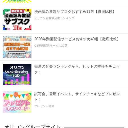
漫画読み放題サブスクおすすめ11選【徹底比較】
オリコン顧客満足度ランキング
2026年動画配信サービスおすすめ40選【徹底比較】
CS動画配信サービス20選
毎週の音楽ランキングから、ヒットの推移をチェッ
ク！
試写会、登壇イベント、サインチェキなどプレゼン
ト！
プレゼント特集
オリコングループサイト