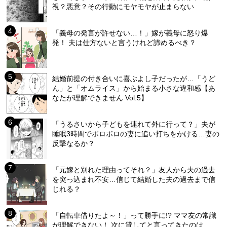
視？悪意？その行動にモヤモヤが止まらない
「義母の発言が許せない…！」嫁が義母に怒り爆
発！ 夫は仕方ないと言うけれど諦めるべき？
結婚前提の付き合いに喜ぶよし子だったが…「うど
ん」と「オムライス」から始まる小さな違和感【あ
なたが理解できません Vol.5】
「うるさいから子どもを連れて外に行って？」夫が
睡眠3時間でボロボロの妻に追い打ちをかける…妻の
反撃なるか？
「元嫁と別れた理由ってそれ？」友人から夫の過去
を突っ込まれ不安…信じて結婚した夫の過去まで信
じれる？
「自転車借りたよ～！」って勝手に!? ママ友の常識
が理解できない！ 次に貸してと言ってきたのは…