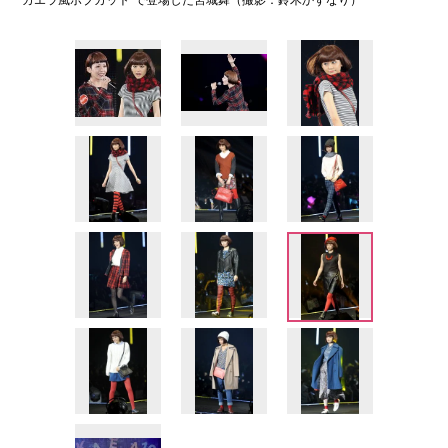
“カエラ風ボブカット”で登場した宮城舞（撮影：鈴木かずなり）