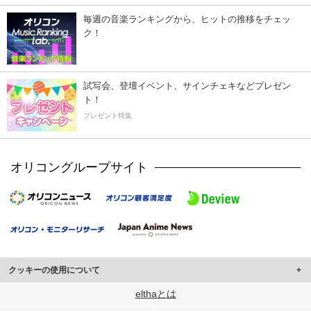
毎週の音楽ランキングから、ヒットの推移をチェッ
ク！
試写会、登壇イベント、サインチェキなどプレゼン
ト！
プレゼント特集
オリコングループサイト
クッキーの使用について
このサイトでは Cookie を使用して、ユーザーに合わせたコンテンツや広告の
elthaとは
表示、ソーシャル メディア機能の提供、広告の表示回数やクリック数の測定を