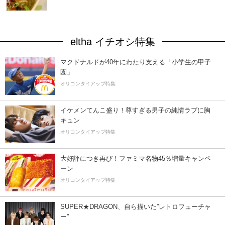
eltha イチオシ特集
マクドナルドが40年にわたり支える「小学生の甲子
園」
オリコンタイアップ特集
イケメンてんこ盛り！尊すぎる男子の純情ラブに胸
キュン
オリコンタイアップ特集
大好評につき再び！ファミマ名物45％増量キャンペ
ーン
オリコンタイアップ特集
SUPER★DRAGON、自ら描いた”レトロフューチャ
ー”