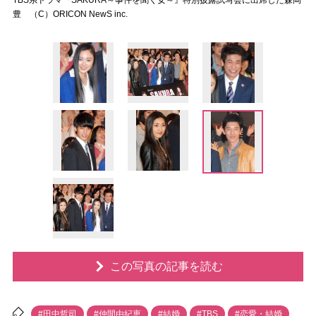
TBS系ドラマ『SAKURA～事件を聞く女～』特別披露試写会に出席した森岡
豊 （C）ORICON NewS inc.
この写真の記事を読む
#田中哲司
#仲間由紀恵
#結婚
#TBS
#恋愛・結婚