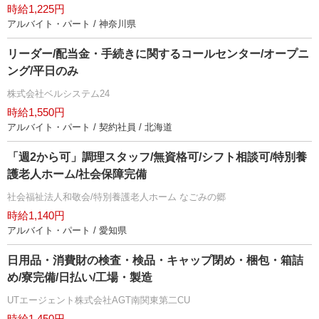
時給1,225円
アルバイト・パート / 神奈川県
リーダー/配当金・手続きに関するコールセンター/オープニ
ング/平日のみ
株式会社ベルシステム24
時給1,550円
アルバイト・パート / 契約社員 / 北海道
「週2から可」調理スタッフ/無資格可/シフト相談可/特別養
護老人ホーム/社会保障完備
社会福祉法人和敬会/特別養護老人ホーム なごみの郷
時給1,140円
アルバイト・パート / 愛知県
日用品・消費財の検査・検品・キャップ閉め・梱包・箱詰
め/寮完備/日払い/工場・製造
UTエージェント株式会社AGT南関東第二CU
時給1,450円