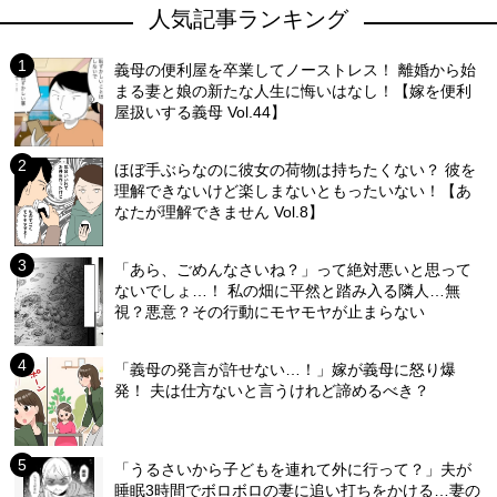
人気記事ランキング
義母の便利屋を卒業してノーストレス！ 離婚から始
まる妻と娘の新たな人生に悔いはなし！【嫁を便利
屋扱いする義母 Vol.44】
ほぼ手ぶらなのに彼女の荷物は持ちたくない？ 彼を
理解できないけど楽しまないともったいない！【あ
なたが理解できません Vol.8】
「あら、ごめんなさいね？」って絶対悪いと思って
ないでしょ…！ 私の畑に平然と踏み入る隣人…無
視？悪意？その行動にモヤモヤが止まらない
「義母の発言が許せない…！」嫁が義母に怒り爆
発！ 夫は仕方ないと言うけれど諦めるべき？
「うるさいから子どもを連れて外に行って？」夫が
睡眠3時間でボロボロの妻に追い打ちをかける…妻の