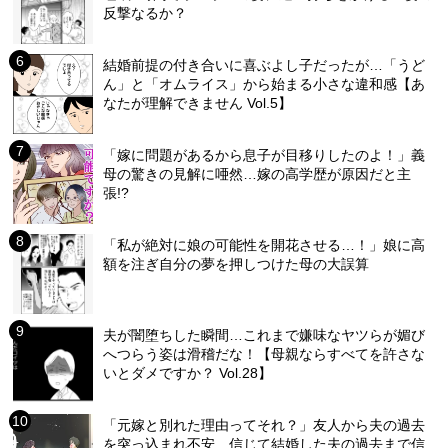
反撃なるか？
結婚前提の付き合いに喜ぶよし子だったが…「うど
ん」と「オムライス」から始まる小さな違和感【あ
なたが理解できません Vol.5】
「嫁に問題があるから息子が目移りしたのよ！」義
母の驚きの見解に唖然…嫁の高学歴が原因だと主
張!?
「私が絶対に娘の可能性を開花させる…！」娘に高
額を注ぎ自分の夢を押しつけた母の大誤算
夫が闇堕ちした瞬間…これまで嫌味なヤツらが媚び
へつらう姿は滑稽だな！【母親ならすべてを許さな
いとダメですか？ Vol.28】
「元嫁と別れた理由ってそれ？」友人から夫の過去
を突っ込まれ不安…信じて結婚した夫の過去まで信