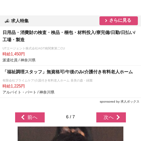
さらに見る
求人特集
日用品・消費財の検査・検品・梱包・材料投入/寮完備/日勤/日払い/
工場・製造
UTエージェント株式会社AGT南関東第二CU
時給1,450円
派遣社員 / 神奈川県
「福祉調理スタッフ」無資格可/午後のみ/介護付き有料老人ホーム
有限会社プライムケア/介護付き有料老人ホーム 喜美の森・緑園
時給1,225円
アルバイト・パート / 神奈川県
sponsored by 求人ボックス
6 / 7
前へ
次へ