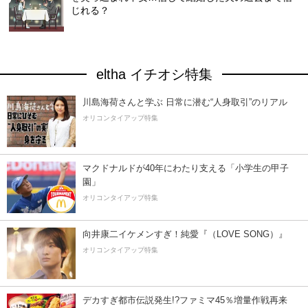
じれる？
eltha イチオシ特集
川島海荷さんと学ぶ 日常に潜む“人身取引”のリアル
オリコンタイアップ特集
マクドナルドが40年にわたり支える「小学生の甲子
園」
オリコンタイアップ特集
向井康二イケメンすぎ！純愛『（LOVE SONG）』
オリコンタイアップ特集
デカすぎ都市伝説発生!?ファミマ45％増量作戦再来