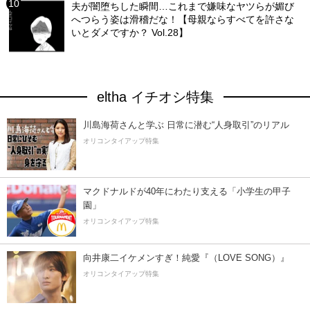
夫が闇堕ちした瞬間…これまで嫌味なヤツらが媚び
へつらう姿は滑稽だな！【母親ならすべてを許さな
いとダメですか？ Vol.28】
eltha イチオシ特集
川島海荷さんと学ぶ 日常に潜む“人身取引”のリアル
オリコンタイアップ特集
マクドナルドが40年にわたり支える「小学生の甲子
園」
オリコンタイアップ特集
向井康二イケメンすぎ！純愛『（LOVE SONG）』
オリコンタイアップ特集