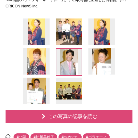
Dlife雑談バラエティ『キニナルーム。』の取材会に出席した有村昆 （C）
ORICON NewS inc.
この写真の記事を読む
#北陽
#虻川美穂子
#おめでた
#バラエティ