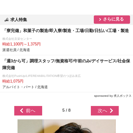
さらに見る
求人特集
「寮完備」和菓子の製造/即入寮/製造・工場/日勤/日払い/工場・製造
株式会社京栄センター
時給1,100円～1,375円
派遣社員 / 北海道
「週3から可」調理スタッフ/無資格可/午前のみ/デイサービス/社会保
障完備
株式会社PushUp/LIFEREHABILITATION希望のつぼみ末広
時給1,075円
アルバイト・パート / 北海道
sponsored by 求人ボックス
5 / 8
前へ
次へ