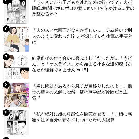
「うるさいから子どもを連れて外に行って？」夫が
睡眠3時間でボロボロの妻に追い打ちをかける…妻の
反撃なるか？
「夫のスマホ画面がなんか怪しい…」ジム通いで別
人のように変わった!? 夫が隠していた衝撃の事実と
は
結婚前提の付き合いに喜ぶよし子だったが…「うど
ん」と「オムライス」から始まる小さな違和感【あ
なたが理解できません Vol.5】
「嫁に問題があるから息子が目移りしたのよ！」義
母の驚きの見解に唖然…嫁の高学歴が原因だと主
張!?
「私が絶対に娘の可能性を開花させる…！」娘に高
額を注ぎ自分の夢を押しつけた母の大誤算