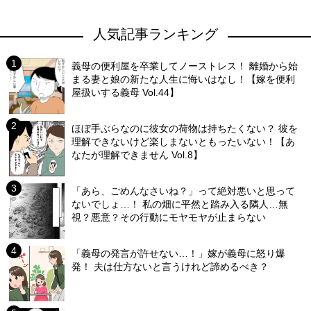
人気記事ランキング
義母の便利屋を卒業してノーストレス！ 離婚から始
まる妻と娘の新たな人生に悔いはなし！【嫁を便利
屋扱いする義母 Vol.44】
ほぼ手ぶらなのに彼女の荷物は持ちたくない？ 彼を
理解できないけど楽しまないともったいない！【あ
なたが理解できません Vol.8】
「あら、ごめんなさいね？」って絶対悪いと思って
ないでしょ…！ 私の畑に平然と踏み入る隣人…無
視？悪意？その行動にモヤモヤが止まらない
「義母の発言が許せない…！」嫁が義母に怒り爆
発！ 夫は仕方ないと言うけれど諦めるべき？