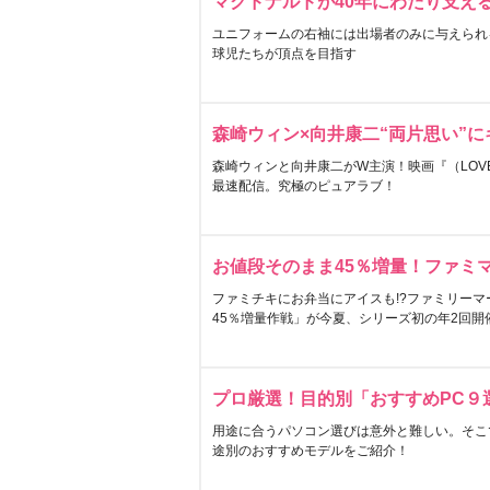
マクドナルドが40年にわたり支え
ユニフォームの右袖には出場者のみに与えられ
球児たちが頂点を目指す
森崎ウィン×向井康二“両片思い”
森崎ウィンと向井康二がW主演！映画『（LOVE S
最速配信。究極のピュアラブ！
お値段そのまま45％増量！ファミ
ファミチキにお弁当にアイスも!?ファミリーマ
45％増量作戦」が今夏、シリーズ初の年2回開
プロ厳選！目的別「おすすめPC９
用途に合うパソコン選びは意外と難しい。そこ
途別のおすすめモデルをご紹介！