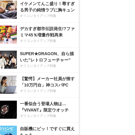
イケメンてんこ盛り！尊すぎ
る男子の純情ラブに胸キュン
オリコンタイアップ特集
デカすぎ都市伝説発生!?ファ
ミマ45％増量作戦再来
オリコンタイアップ特集
SUPER★DRAGON、自ら描
いた”レトロフューチャー”
オリコンタイアップ特集
【驚愕】メーカー社員が推す
「10万円台」神コスパPC
オリコンタイアップ特集
一番似合う登場人物は…
『VIVANT』限定ウオッチ
オリコンタイアップ特集
自販機にピッ！ですぐに買え