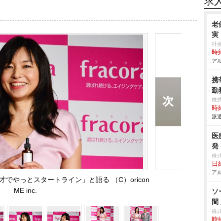
求
老
実
社
時給
アル
携
勤
株
時給
派遣
医
発
株
日給
アル
でやっとスタートライン」と語る （C）oricon
ME inc.
ソ
間
株
時給