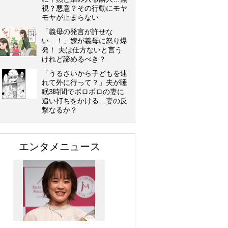
視？悪意？その行動にモヤ
モヤが止まらない
「義母の発言が許せな
い…！」嫁が義母に怒り爆
発！ 夫は仕方ないと言う
けれど諦めるべき？
「うるさいから子どもを連
れて外に行って？」夫が睡
眠3時間でボロボロの妻に
追い打ちをかける…妻の反
撃なるか？
エンタメニュース