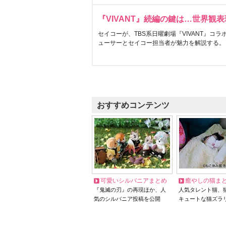
『VIVANT』続編の鍵は…世界観
セイコーが、TBS系日曜劇場『VIVANT』コ
ューサーとセイコー担当者が魅力を解説する。
おすすめコンテンツ
可愛いシルバニアまとめ
癒やしの猫ま
『鬼滅の刃』の再現ほか、人
人気タレント猫、
気のシルバニア投稿を公開
キュートな猫ズラ