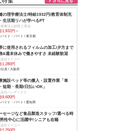
人特集
さらに見る
健の理学療法士/時給1932円/教育体制充
・生活期リハが学べるPT
会医療法人財団 仁医会
1,932円～
バイト・パート / 東京都
帯に使用されるフィルムの加工/夕方まで
務&週末休みで働きやすさ 未経験歓迎
式会社トーコー
1,280円
社員 / 大阪府
療施設ベッド等の搬入・設置作業「単
・短期・長期/日払いOK」
式会社ハンデックス
9,600円
バイト・パート / 愛知県
ーセージなど食品製造スタッフ/選べる時
 男性中心に活躍中!シニアも在籍
式会社トーコー
1,250円