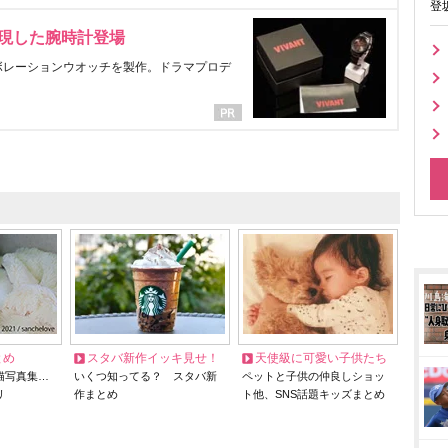
登
表現した腕時計登場
ラボレーションウオッチを製作。ドラマプロデ
とめ
スタバ新作イッキ見せ！
天使級に可愛い子供たち
猫写真集…
いくつ知ってる？ スタバ新
ペットと子供の仲良しショッ
リ
作まとめ
ト他、SNS話題キッズまとめ