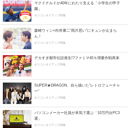
マクドナルドが40年にわたり支える「小学生の甲子
園」
オリコンタイアップ特集
森崎ウィン×向井康二“両片思い”にキュンが止まら
ん！
オリコンタイアップ特集
デカすぎ都市伝説発生!?ファミマ45％増量作戦再来
オリコンタイアップ特集
SUPER★DRAGON、自ら描いた”レトロフューチャ
ー”
オリコンタイアップ特集
パソコンメーカー社員が本気で選ぶ「10万円台PC3
選」
オリコンタイアップ特集