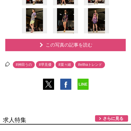
この写真の記事を読む
#神田うの
#早見優
#菜々緒
#elthaトレンド
さらに見る
求人特集