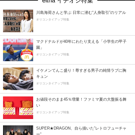
eltha イチオシ特集
川島海荷さんと学ぶ 日常に潜む“人身取引”のリアル
オリコンタイアップ特集
マクドナルドが40年にわたり支える「小学生の甲子
園」
オリコンタイアップ特集
イケメンてんこ盛り！尊すぎる男子の純情ラブに胸
キュン
オリコンタイアップ特集
お値段そのまま45％増量！ファミマ夏の大盤振る舞
い
オリコンタイアップ特集
SUPER★DRAGON、自ら描いた”レトロフューチャ
ー”