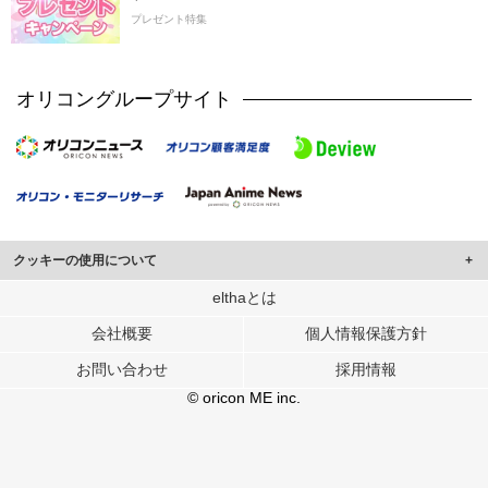
プレゼント特集
オリコングループサイト
クッキーの使用について
このサイトでは Cookie を使用して、ユーザーに合わせたコンテンツや広告の
elthaとは
表示、ソーシャル メディア機能の提供、広告の表示回数やクリック数の測定を
会社概要
個人情報保護方針
行っています。
また、ユーザーによるサイトの利用状況についても情報を収集し、ソーシャル
お問い合わせ
採用情報
メディアや広告配信、データ解析の各パートナーに提供しています。
各パートナーは、この情報とユーザーが各パートナーに提供した他の情報や、
© oricon ME inc.
ユーザーが各パートナーのサービスを使用したときに収集した他の情報を組み
合わせて使用することがあります。