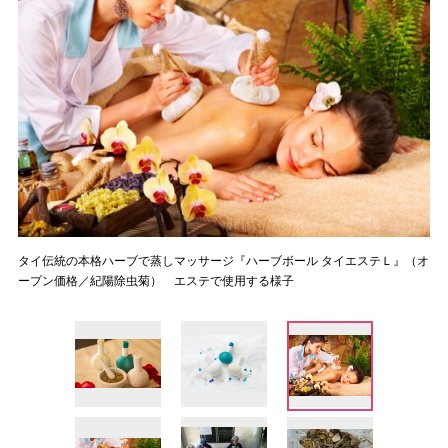
タイ伝統の本格ハーブで蒸しマッサージ『ハーブボール タイエステＬ』（オ
ープン価格／紀陽除虫菊） エステで使用する様子