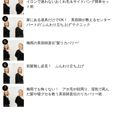
イロンで迷わないおくれ毛＆サイドバング簡単セッ
ト術
家にある道具だけでOK！ 美容師が教えるセンター
パートの”ふんわり立ち上げ”テクニック
梅雨の美容師直伝”髪リカバリー”
前髪無し必見！ ふんわり立ち上げ
梅雨でも怖くない！ アホ毛や顔周り、湿気で死ん
だ髪や寝グセを救う美容師直伝のリカバリー術