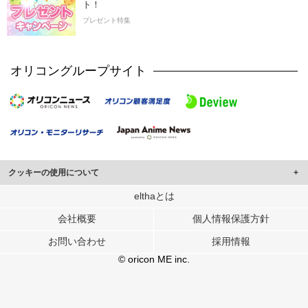
ト！
プレゼント特集
オリコングループサイト
クッキーの使用について
このサイトでは Cookie を使用して、ユーザーに合わせたコンテンツや広告の
elthaとは
表示、ソーシャル メディア機能の提供、広告の表示回数やクリック数の測定を
会社概要
個人情報保護方針
行っています。
また、ユーザーによるサイトの利用状況についても情報を収集し、ソーシャル
お問い合わせ
採用情報
メディアや広告配信、データ解析の各パートナーに提供しています。
各パートナーは、この情報とユーザーが各パートナーに提供した他の情報や、
© oricon ME inc.
ユーザーが各パートナーのサービスを使用したときに収集した他の情報を組み
合わせて使用することがあります。