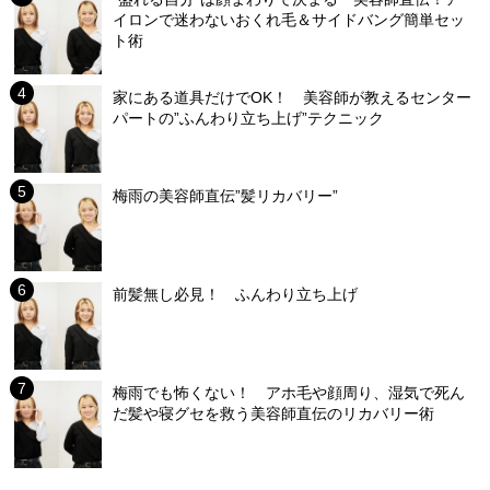
イロンで迷わないおくれ毛＆サイドバング簡単セッ
ト術
家にある道具だけでOK！ 美容師が教えるセンター
パートの”ふんわり立ち上げ”テクニック
梅雨の美容師直伝”髪リカバリー”
前髪無し必見！ ふんわり立ち上げ
梅雨でも怖くない！ アホ毛や顔周り、湿気で死ん
だ髪や寝グセを救う美容師直伝のリカバリー術