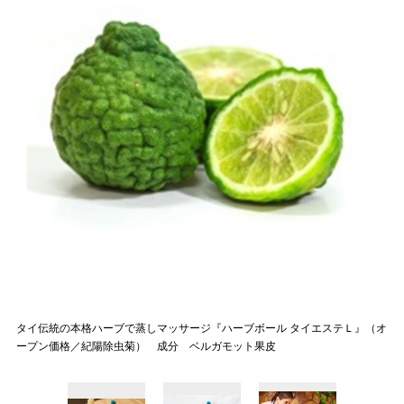
タイ伝統の本格ハーブで蒸しマッサージ『ハーブボール タイエステＬ』（オ
ープン価格／紀陽除虫菊） 成分 ベルガモット果皮