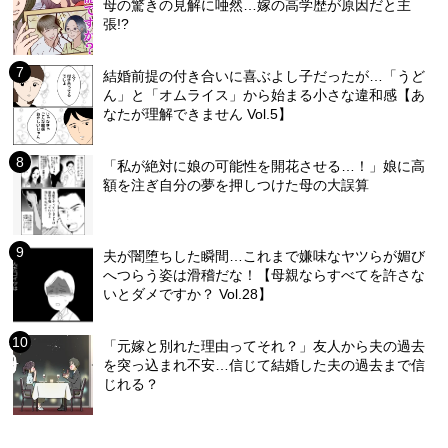
母の驚きの見解に唖然…嫁の高学歴が原因だと主
張!?
結婚前提の付き合いに喜ぶよし子だったが…「うど
ん」と「オムライス」から始まる小さな違和感【あ
なたが理解できません Vol.5】
「私が絶対に娘の可能性を開花させる…！」娘に高
額を注ぎ自分の夢を押しつけた母の大誤算
夫が闇堕ちした瞬間…これまで嫌味なヤツらが媚び
へつらう姿は滑稽だな！【母親ならすべてを許さな
いとダメですか？ Vol.28】
「元嫁と別れた理由ってそれ？」友人から夫の過去
を突っ込まれ不安…信じて結婚した夫の過去まで信
じれる？