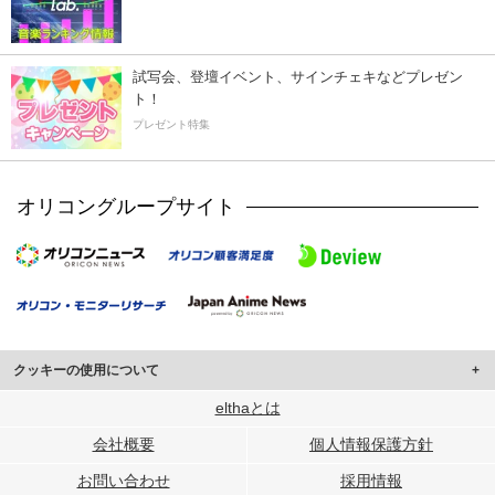
試写会、登壇イベント、サインチェキなどプレゼン
ト！
プレゼント特集
オリコングループサイト
クッキーの使用について
このサイトでは Cookie を使用して、ユーザーに合わせたコンテンツや広告の
elthaとは
表示、ソーシャル メディア機能の提供、広告の表示回数やクリック数の測定を
会社概要
個人情報保護方針
行っています。
また、ユーザーによるサイトの利用状況についても情報を収集し、ソーシャル
お問い合わせ
採用情報
メディアや広告配信、データ解析の各パートナーに提供しています。