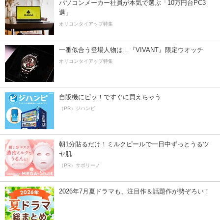
パソコンメーカー社員が本気で選ぶ「10万円台PC3
選」
オリコンタイアップ特集
一番似合う登場人物は…『VIVANT』限定ウオッチ
オリコンタイアップ特集
自販機にピッ！ですぐに買えちゃう
（PR）ジハンピ
朝1分貼るだけ！ミルクピールで一日中ずっとうるツ
ヤ肌
（PR）サボリーノ
2026年7月夏ドラマも、注目作＆話題作が勢ぞろい！