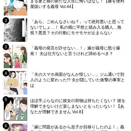
まる妻と娘の新たな人生に悔いはなし！【嫁を便利
屋扱いする義母 Vol.44】
「あら、ごめんなさいね？」って絶対悪いと思って
ないでしょ…！ 私の畑に平然と踏み入る隣人…無
視？悪意？その行動にモヤモヤが止まらない
「義母の発言が許せない…！」嫁が義母に怒り爆
発！ 夫は仕方ないと言うけれど諦めるべき？
「夫のスマホ画面がなんか怪しい…」ジム通いで別
人のように変わった!? 夫が隠していた衝撃の事実と
は
ほぼ手ぶらなのに彼女の荷物は持ちたくない？ 彼を
理解できないけど楽しまないともったいない！【あ
なたが理解できません Vol.8】
「嫁に問題があるから息子が目移りしたのよ！」義