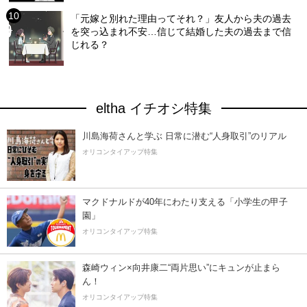
「元嫁と別れた理由ってそれ？」友人から夫の過去
を突っ込まれ不安…信じて結婚した夫の過去まで信
じれる？
eltha イチオシ特集
川島海荷さんと学ぶ 日常に潜む“人身取引”のリアル
オリコンタイアップ特集
マクドナルドが40年にわたり支える「小学生の甲子
園」
オリコンタイアップ特集
森崎ウィン×向井康二“両片思い”にキュンが止まら
ん！
オリコンタイアップ特集