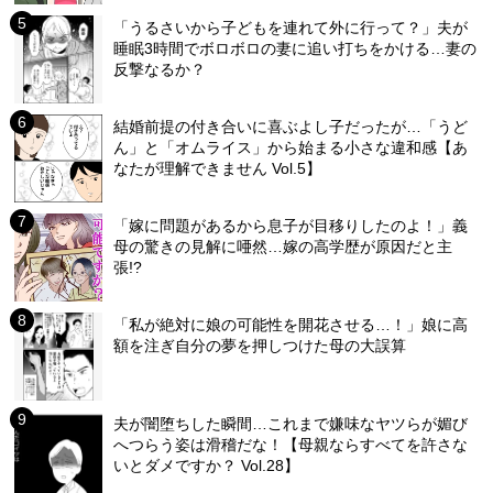
「うるさいから子どもを連れて外に行って？」夫が
睡眠3時間でボロボロの妻に追い打ちをかける…妻の
反撃なるか？
結婚前提の付き合いに喜ぶよし子だったが…「うど
ん」と「オムライス」から始まる小さな違和感【あ
なたが理解できません Vol.5】
「嫁に問題があるから息子が目移りしたのよ！」義
母の驚きの見解に唖然…嫁の高学歴が原因だと主
張!?
「私が絶対に娘の可能性を開花させる…！」娘に高
額を注ぎ自分の夢を押しつけた母の大誤算
夫が闇堕ちした瞬間…これまで嫌味なヤツらが媚び
へつらう姿は滑稽だな！【母親ならすべてを許さな
いとダメですか？ Vol.28】