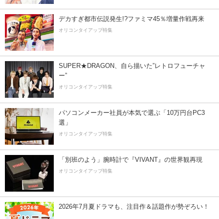
デカすぎ都市伝説発生!?ファミマ45％増量作戦再来
オリコンタイアップ特集
SUPER★DRAGON、自ら描いた”レトロフューチャ
ー”
オリコンタイアップ特集
パソコンメーカー社員が本気で選ぶ「10万円台PC3
選」
オリコンタイアップ特集
「別班のよう」腕時計で『VIVANT』の世界観再現
オリコンタイアップ特集
2026年7月夏ドラマも、注目作＆話題作が勢ぞろい！