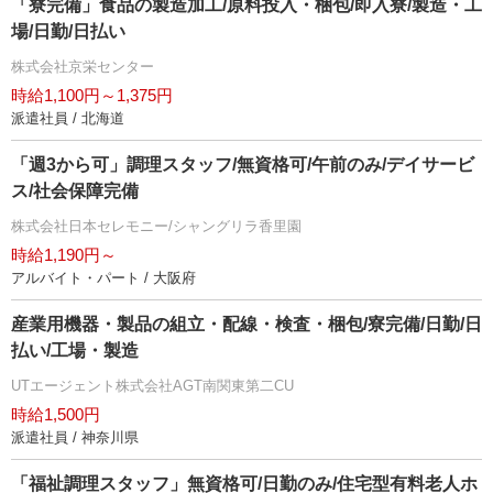
「寮完備」食品の製造加工/原料投入・梱包/即入寮/製造・工
場/日勤/日払い
株式会社京栄センター
時給1,100円～1,375円
派遣社員 / 北海道
「週3から可」調理スタッフ/無資格可/午前のみ/デイサービ
ス/社会保障完備
株式会社日本セレモニー/シャングリラ香里園
時給1,190円～
アルバイト・パート / 大阪府
産業用機器・製品の組立・配線・検査・梱包/寮完備/日勤/日
払い/工場・製造
UTエージェント株式会社AGT南関東第二CU
時給1,500円
派遣社員 / 神奈川県
「福祉調理スタッフ」無資格可/日勤のみ/住宅型有料老人ホ