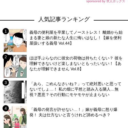
sponsored by 求人ボックス
人気記事ランキング
義母の便利屋を卒業してノーストレス！ 離婚から始
まる妻と娘の新たな人生に悔いはなし！【嫁を便利
屋扱いする義母 Vol.44】
ほぼ手ぶらなのに彼女の荷物は持ちたくない？ 彼を
理解できないけど楽しまないともったいない！【あ
なたが理解できません Vol.8】
「あら、ごめんなさいね？」って絶対悪いと思って
ないでしょ…！ 私の畑に平然と踏み入る隣人…無
視？悪意？その行動にモヤモヤが止まらない
「義母の発言が許せない…！」嫁が義母に怒り爆
発！ 夫は仕方ないと言うけれど諦めるべき？