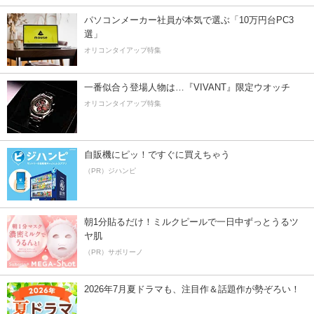
パソコンメーカー社員が本気で選ぶ「10万円台PC3
選」
オリコンタイアップ特集
一番似合う登場人物は…『VIVANT』限定ウオッチ
オリコンタイアップ特集
自販機にピッ！ですぐに買えちゃう
（PR）ジハンピ
朝1分貼るだけ！ミルクピールで一日中ずっとうるツ
ヤ肌
（PR）サボリーノ
2026年7月夏ドラマも、注目作＆話題作が勢ぞろい！