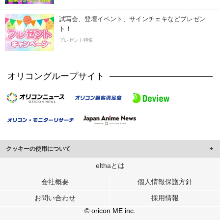
試写会、登壇イベント、サインチェキなどプレゼン
ト！
プレゼント特集
オリコングループサイト
クッキーの使用について
このサイトでは Cookie を使用して、ユーザーに合わせたコンテンツや広告の
elthaとは
表示、ソーシャル メディア機能の提供、広告の表示回数やクリック数の測定を
会社概要
個人情報保護方針
行っています。
また、ユーザーによるサイトの利用状況についても情報を収集し、ソーシャル
お問い合わせ
採用情報
メディアや広告配信、データ解析の各パートナーに提供しています。
各パートナーは、この情報とユーザーが各パートナーに提供した他の情報や、
© oricon ME inc.
ユーザーが各パートナーのサービスを使用したときに収集した他の情報を組み