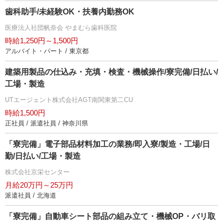
歯科助手/未経験OK・扶養内勤務OK
医療法人社団帆奈会 やまむら歯科医院
時給1,250円～1,500円
アルバイト・パート / 東京都
建築用製品の仕込み・充填・検査・機械操作/寮完備/日払い/
工場・製造
UTエージェント株式会社AGT南関東第二CU
時給1,500円
正社員 / 派遣社員 / 神奈川県
「寮完備」電子部品材料加工の業務/即入寮/製造・工場/日
勤/日払い/工場・製造
株式会社京栄センター
月給20万円～25万円
派遣社員 / 北海道
「寮完備」自動車シート部品の組み立て・機械OP・バリ取