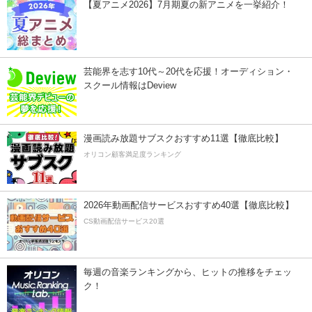
【夏アニメ2026】7月期夏の新アニメを一挙紹介！
芸能界を志す10代～20代を応援！オーディション・
スクール情報はDeview
漫画読み放題サブスクおすすめ11選【徹底比較】
オリコン顧客満足度ランキング
2026年動画配信サービスおすすめ40選【徹底比較】
CS動画配信サービス20選
毎週の音楽ランキングから、ヒットの推移をチェッ
ク！