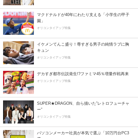
マクドナルドが40年にわたり支える「小学生の甲子
園」
オリコンタイアップ特集
イケメンてんこ盛り！尊すぎる男子の純情ラブに胸
キュン
オリコンタイアップ特集
デカすぎ都市伝説発生!?ファミマ45％増量作戦再来
オリコンタイアップ特集
SUPER★DRAGON、自ら描いた”レトロフューチャ
ー”
オリコンタイアップ特集
パソコンメーカー社員が本気で選ぶ「10万円台PC3