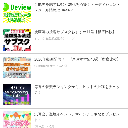
芸能界を志す10代～20代を応援！オーディション・
スクール情報はDeview
漫画読み放題サブスクおすすめ11選【徹底比較】
オリコン顧客満足度ランキング
2026年動画配信サービスおすすめ40選【徹底比較】
CS動画配信サービス20選
毎週の音楽ランキングから、ヒットの推移をチェッ
ク！
試写会、登壇イベント、サインチェキなどプレゼン
ト！
プレゼント特集