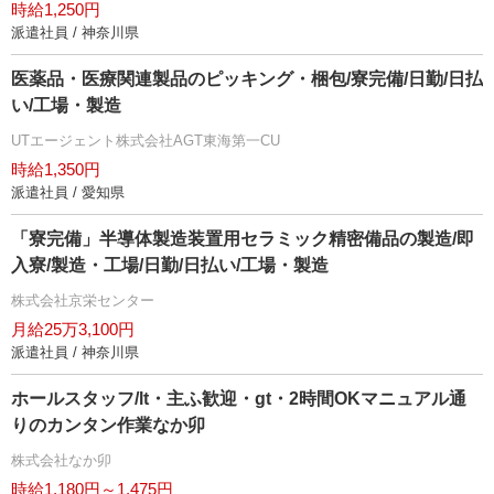
時給1,250円
派遣社員 / 神奈川県
医薬品・医療関連製品のピッキング・梱包/寮完備/日勤/日払
い/工場・製造
UTエージェント株式会社AGT東海第一CU
時給1,350円
派遣社員 / 愛知県
「寮完備」半導体製造装置用セラミック精密備品の製造/即
入寮/製造・工場/日勤/日払い/工場・製造
株式会社京栄センター
月給25万3,100円
派遣社員 / 神奈川県
ホールスタッフ/lt・主ふ歓迎・gt・2時間OKマニュアル通
りのカンタン作業なか卯
株式会社なか卯
時給1,180円～1,475円