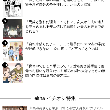
額を注ぎ自分の夢を押しつけた母の大誤算
「元嫁と別れた理由ってそれ？」友人から夫の過去
を突っ込まれ不安…信じて結婚した夫の過去まで信
じれる？
「自転車借りたよ～！」って勝手に!? ママ友の常識
が理解できない！ 次に貸してと言ってきたのは…
「育休中でしょ？手伝って！」嫁を好き勝手使う義
母のお願いを断りたい！ 頼みの綱の夫はまさかの無
関心!? 自体は最悪の結末に…
eltha イチオシ特集
川島海荷さんと学ぶ 日常に潜む“人身取引”のリアル