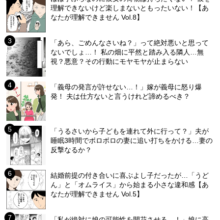
理解できないけど楽しまないともったいない！【あ
なたが理解できません Vol.8】
「あら、ごめんなさいね？」って絶対悪いと思って
ないでしょ…！ 私の畑に平然と踏み入る隣人…無
視？悪意？その行動にモヤモヤが止まらない
「義母の発言が許せない…！」嫁が義母に怒り爆
発！ 夫は仕方ないと言うけれど諦めるべき？
「うるさいから子どもを連れて外に行って？」夫が
睡眠3時間でボロボロの妻に追い打ちをかける…妻の
反撃なるか？
結婚前提の付き合いに喜ぶよし子だったが…「うど
ん」と「オムライス」から始まる小さな違和感【あ
なたが理解できません Vol.5】
「私が絶対に娘の可能性を開花させる…！」娘に高