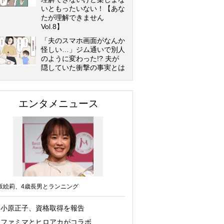
いともったいない！【あな
たが理解できません
Vol.8】
「夫のスマホ画面がなんか
怪しい…」ジム通いで別人
のように変わった!? 夫が
隠していた衝撃の事実とは
エンタメニュース
坂絵莉、4歳長男とランニング
小原正子、資格取得を報告
ファミマとヒロアカがコラボ