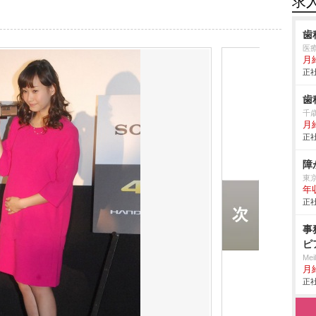
求
歯
医
月
正社
歯
千
月
正社
障
東
年
正社
事
ピ
Me
月
正社