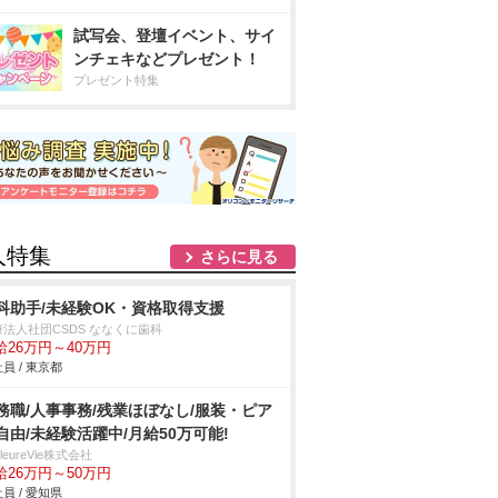
試写会、登壇イベント、サイ
ンチェキなどプレゼント！
プレゼント特集
人特集
さらに見る
科助手/未経験OK・資格取得支援
療法人社団CSDS ななくに歯科
給26万円～40万円
員 / 東京都
務職/人事事務/残業ほぼなし/服装・ピア
自由/未経験活躍中/月給50万可能!
illeureVie株式会社
給26万円～50万円
員 / 愛知県