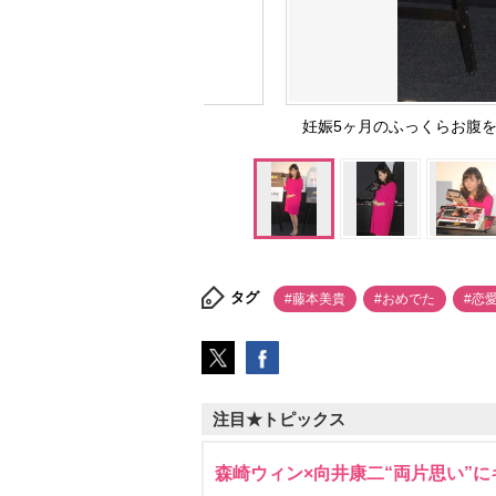
妊娠5ヶ月のふっくらお腹を披露
タグ
#藤本美貴
#おめでた
#恋
注目★トピックス
森崎ウィン×向井康二“両片思い”