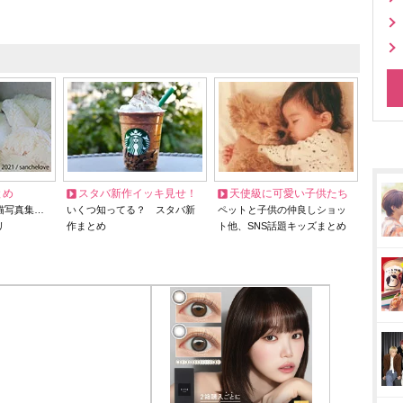
とめ
スタバ新作イッキ見せ！
天使級に可愛い子供たち
猫写真集…
いくつ知ってる？ スタバ新
ペットと子供の仲良しショッ
リ
作まとめ
ト他、SNS話題キッズまとめ