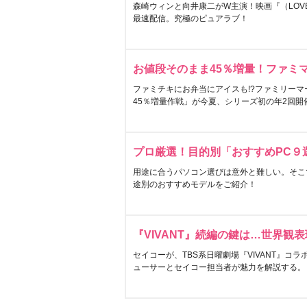
森崎ウィンと向井康二がW主演！映画『（LOVE S
最速配信。究極のピュアラブ！
お値段そのまま45％増量！ファミ
ファミチキにお弁当にアイスも!?ファミリーマ
45％増量作戦」が今夏、シリーズ初の年2回開
プロ厳選！目的別「おすすめPC９
用途に合うパソコン選びは意外と難しい。そこ
途別のおすすめモデルをご紹介！
『VIVANT』続編の鍵は…世界観
セイコーが、TBS系日曜劇場『VIVANT』コ
ューサーとセイコー担当者が魅力を解説する。