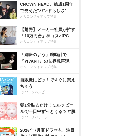
CROWN HEAD、結成1周年
で見えた”バンドらしさ”
オリコンタイアップ特集
【驚愕】メーカー社員が推す
「10万円台」神コスパPC
オリコンタイアップ特集
「別班のよう」腕時計で
『VIVANT』の世界観再現
オリコンタイアップ特集
自販機にピッ！ですぐに買え
ちゃう
（PR）ジハンピ
朝1分貼るだけ！ミルクピー
ルで一日中ずっとうるツヤ肌
（PR）サボリーノ
2026年7月夏ドラマも、注目