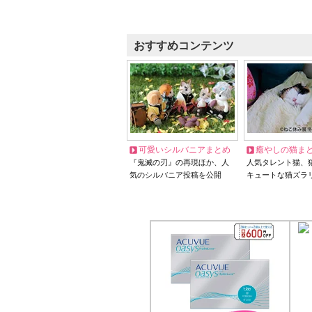
おすすめコンテンツ
可愛いシルバニアまとめ
癒やしの猫ま
『鬼滅の刃』の再現ほか、人
人気タレント猫、
気のシルバニア投稿を公開
キュートな猫ズラ