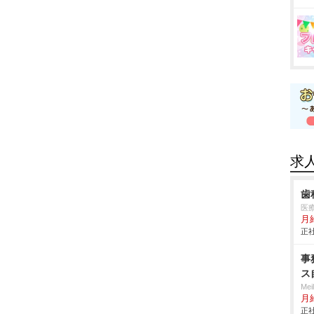
求
歯
医
月
正社
事
ス
Me
月
正社