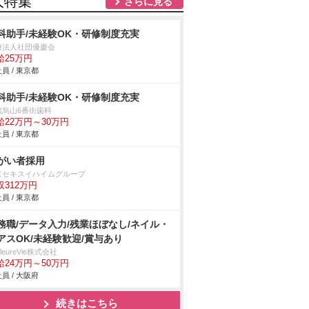
人特集
さらに見る
科助手/未経験OK・研修制度充実
療法人社団優慶会
給25万円
員 / 東京都
科助手/未経験OK・研修制度充実
歳烏山6番街歯科
給22万円～30万円
員 / 東京都
がい者採用
京セキスイハイムグループ
収312万円
員 / 東京都
務職/データ入力/残業ほぼなし/ネイル・
アスOK/未経験歓迎/賞与あり
illeureVie株式会社
給24万円～50万円
員 / 大阪府
続きはこちら