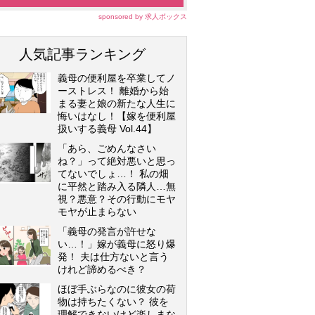
sponsored by 求人ボックス
人気記事ランキング
義母の便利屋を卒業してノ
ーストレス！ 離婚から始
まる妻と娘の新たな人生に
悔いはなし！【嫁を便利屋
扱いする義母 Vol.44】
「あら、ごめんなさい
ね？」って絶対悪いと思っ
てないでしょ…！ 私の畑
に平然と踏み入る隣人…無
視？悪意？その行動にモヤ
モヤが止まらない
「義母の発言が許せな
い…！」嫁が義母に怒り爆
発！ 夫は仕方ないと言う
けれど諦めるべき？
ほぼ手ぶらなのに彼女の荷
物は持ちたくない？ 彼を
理解できないけど楽しまな