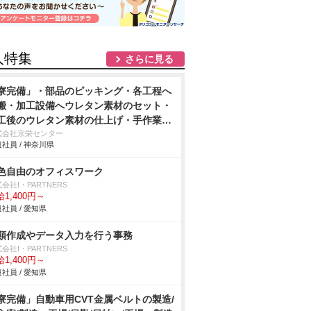
人特集
さらに見る
寮完備」・部品のピッキング・各工程へ
搬・加工設備へウレタン素材のセット・
工後のウレタン素材の仕上げ・手作業
アドライバーを使用しての車用シートの
式会社京栄センター
社員 / 神奈川県
付け・製品の検査作業/即入寮/製造・工
色自由のオフィスワーク
会社I・PARTNERS
1,400円～
社員 / 愛知県
類作成やデータ入力を行う事務
会社I・PARTNERS
1,400円～
社員 / 愛知県
寮完備」自動車用CVT金属ベルトの製造/