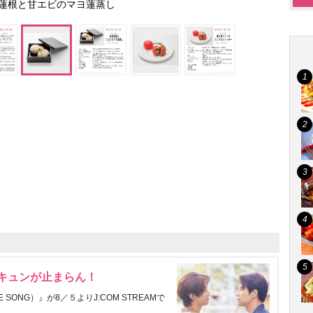
蓮根と甘エビのマヨ蓮蒸し
にキュンが止まらん！
ONG）』が8／５よりJ:COM STREAMで