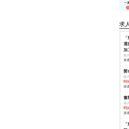
求
「
運
加
エ
株
派遣
組
場
髪
株式
時給
派遣
書
株式
時給
派遣
「