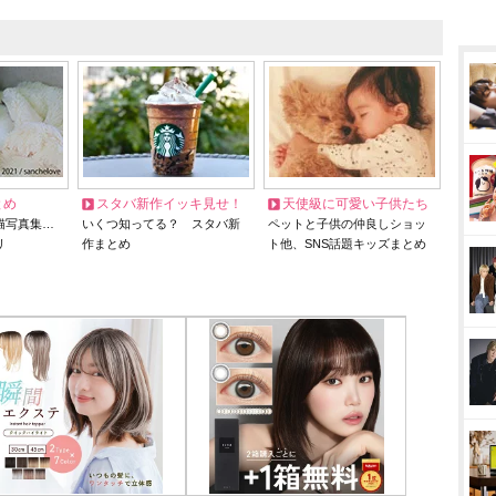
とめ
スタバ新作イッキ見せ！
天使級に可愛い子供たち
猫写真集…
いくつ知ってる？ スタバ新
ペットと子供の仲良しショッ
リ
作まとめ
ト他、SNS話題キッズまとめ