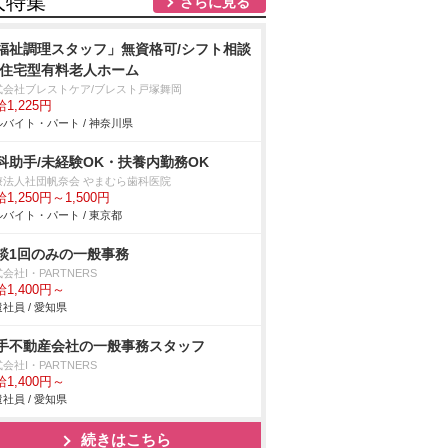
人特集
さらに見る
福祉調理スタッフ」無資格可/シフト相談
/住宅型有料老人ホーム
式会社ブレストケア/ブレスト戸塚舞岡
1,225円
バイト・パート / 神奈川県
科助手/未経験OK・扶養内勤務OK
療法人社団帆奈会 やまむら歯科医院
1,250円～1,500円
バイト・パート / 東京都
談1回のみの一般事務
会社I・PARTNERS
1,400円～
社員 / 愛知県
手不動産会社の一般事務スタッフ
会社I・PARTNERS
1,400円～
社員 / 愛知県
続きはこちら