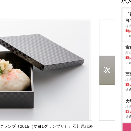
求
「
可
株
時給
アル
歯
医
時給
アル
面
株式
時給
派遣
大
株式
時給
派遣
グランプリ2015（マヨ1グランプリ）』石川県代表：