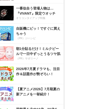
一番似合う登場人物は…
『VIVANT』限定ウオッチ
オリコンタイアップ特集
自販機にピッ！ですぐに買え
ちゃう
（PR）ジハンピ
朝1分貼るだけ！ミルクピー
ルで一日中ずっとうるツヤ肌
（PR）サボリーノ
2026年7月夏ドラマも、注目
作＆話題作が勢ぞろい！
【夏アニメ2026】7月期夏の
新アニメを一挙紹介！