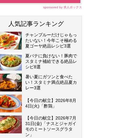
sponsored by 求人ボックス
人気記事ランキング
チャンプルーだけじゃもっ
たいない！今年こそ極める
夏ゴーヤ絶品レシピ3選
夏バテに負けない！豚肉で
スタミナ補給できる絶品レ
シピ8選
暑い夏にガツンと食べた
い！スタミナ満点絶品夏カ
レー3選
【今日の献立】2026年8月
4日(火)「酢鶏」
【今日の献立】2026年7月
31日(金)「ナスとジャガイ
モのミートソースグラタ
ン」