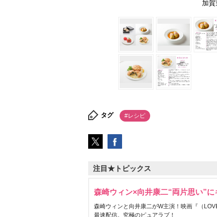
加賀
タグ
#レシピ
注目★トピックス
森崎ウィン×向井康二“両片思い”
森崎ウィンと向井康二がW主演！映画『（LOVE S
最速配信。究極のピュアラブ！