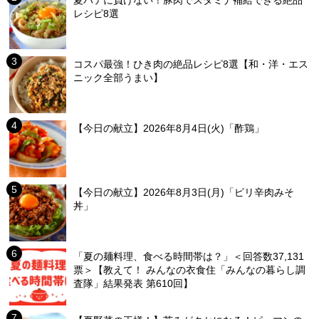
夏バテに負けない！豚肉でスタミナ補給できる絶品
レシピ8選
コスパ最強！ひき肉の絶品レシピ8選【和・洋・エス
ニック全部うまい】
【今日の献立】2026年8月4日(火)「酢鶏」
【今日の献立】2026年8月3日(月)「ピリ辛肉みそ
丼」
「夏の麺料理、食べる時間帯は？」＜回答数37,131
票＞【教えて！ みんなの衣食住「みんなの暮らし調
査隊」結果発表 第610回】