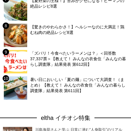
【夏野菜の王様！】苦みがクセになる！ピーマンの
絶品レシピ8選
【驚きのやわらかさ！】ヘルシーなのに大満足！鶏
むね肉の絶品レシピ8選
「ズバリ！今食べたいラーメンは？」＜回答数
37,337票＞【教えて！ みんなの衣食住「みんなの暮
らし調査隊」結果発表 第612回】
暑い日においしい「夏の麺」について大調査！（ま
とめ）【教えて！ みんなの衣食住「みんなの暮らし
調査隊」結果発表 第611回】
eltha イチオシ特集
川島海荷さんと学ぶ 日常に潜む“人身取引”のリアル