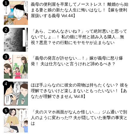
義母の便利屋を卒業してノーストレス！ 離婚から始
まる妻と娘の新たな人生に悔いはなし！【嫁を便利
屋扱いする義母 Vol.44】
「あら、ごめんなさいね？」って絶対悪いと思って
ないでしょ…！ 私の畑に平然と踏み入る隣人…無
視？悪意？その行動にモヤモヤが止まらない
「義母の発言が許せない…！」嫁が義母に怒り爆
発！ 夫は仕方ないと言うけれど諦めるべき？
ほぼ手ぶらなのに彼女の荷物は持ちたくない？ 彼を
理解できないけど楽しまないともったいない！【あ
なたが理解できません Vol.8】
「夫のスマホ画面がなんか怪しい…」ジム通いで別
人のように変わった!? 夫が隠していた衝撃の事実と
は