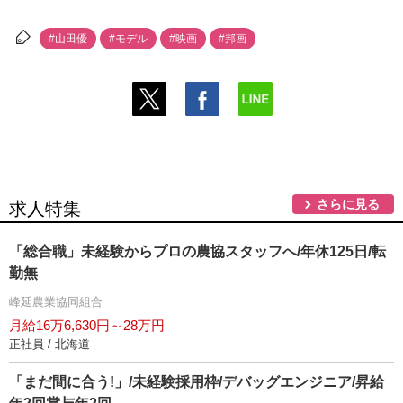
#山田優
#モデル
#映画
#邦画
さらに見る
求人特集
「総合職」未経験からプロの農協スタッフへ/年休125日/転
勤無
峰延農業協同組合
月給16万6,630円～28万円
正社員 / 北海道
「まだ間に合う!」/未経験採用枠/デバッグエンジニア/昇給