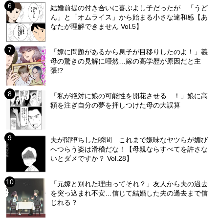
結婚前提の付き合いに喜ぶよし子だったが…「うど
ん」と「オムライス」から始まる小さな違和感【あ
なたが理解できません Vol.5】
「嫁に問題があるから息子が目移りしたのよ！」義
母の驚きの見解に唖然…嫁の高学歴が原因だと主
張!?
「私が絶対に娘の可能性を開花させる…！」娘に高
額を注ぎ自分の夢を押しつけた母の大誤算
夫が闇堕ちした瞬間…これまで嫌味なヤツらが媚び
へつらう姿は滑稽だな！【母親ならすべてを許さな
いとダメですか？ Vol.28】
「元嫁と別れた理由ってそれ？」友人から夫の過去
を突っ込まれ不安…信じて結婚した夫の過去まで信
じれる？