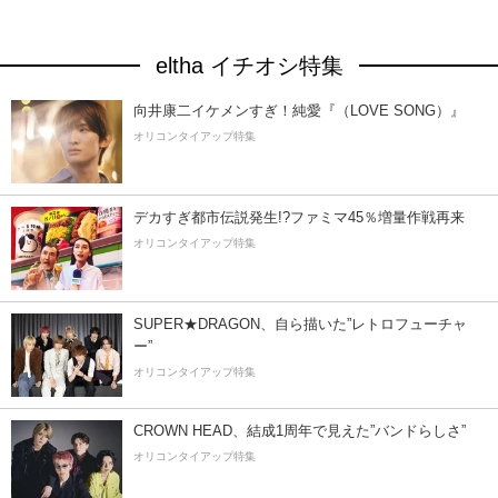
eltha イチオシ特集
向井康二イケメンすぎ！純愛『（LOVE SONG）』
オリコンタイアップ特集
デカすぎ都市伝説発生!?ファミマ45％増量作戦再来
オリコンタイアップ特集
SUPER★DRAGON、自ら描いた”レトロフューチャ
ー”
オリコンタイアップ特集
CROWN HEAD、結成1周年で見えた”バンドらしさ”
オリコンタイアップ特集