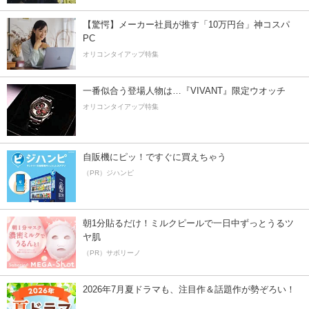
【驚愕】メーカー社員が推す「10万円台」神コスパ
PC
オリコンタイアップ特集
一番似合う登場人物は…『VIVANT』限定ウオッチ
オリコンタイアップ特集
自販機にピッ！ですぐに買えちゃう
（PR）ジハンピ
朝1分貼るだけ！ミルクピールで一日中ずっとうるツ
ヤ肌
（PR）サボリーノ
2026年7月夏ドラマも、注目作＆話題作が勢ぞろい！