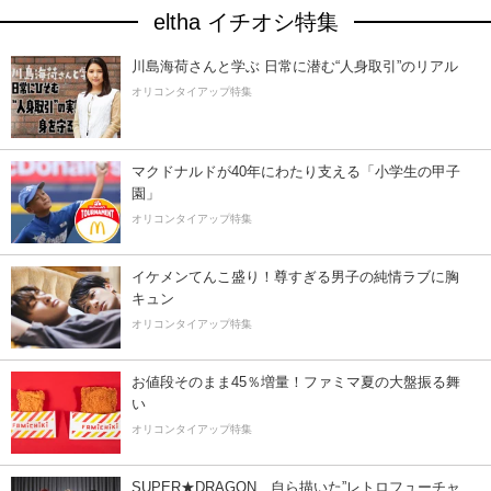
eltha イチオシ特集
川島海荷さんと学ぶ 日常に潜む“人身取引”のリアル
オリコンタイアップ特集
マクドナルドが40年にわたり支える「小学生の甲子
園」
オリコンタイアップ特集
イケメンてんこ盛り！尊すぎる男子の純情ラブに胸
キュン
オリコンタイアップ特集
お値段そのまま45％増量！ファミマ夏の大盤振る舞
い
オリコンタイアップ特集
SUPER★DRAGON、自ら描いた”レトロフューチャ