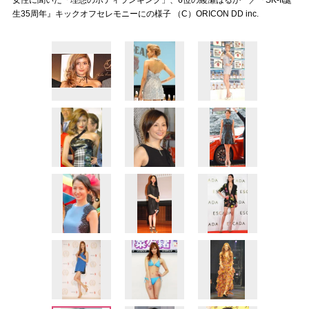
女性に聞いた「理想のボディランキング」、6位の綾瀬はるか ／『SK-II誕
生35周年』キックオフセレモニーにの様子 （C）ORICON DD inc.