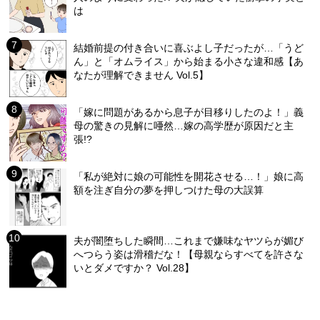
は
結婚前提の付き合いに喜ぶよし子だったが…「うど
ん」と「オムライス」から始まる小さな違和感【あ
なたが理解できません Vol.5】
「嫁に問題があるから息子が目移りしたのよ！」義
母の驚きの見解に唖然…嫁の高学歴が原因だと主
張!?
「私が絶対に娘の可能性を開花させる…！」娘に高
額を注ぎ自分の夢を押しつけた母の大誤算
夫が闇堕ちした瞬間…これまで嫌味なヤツらが媚び
へつらう姿は滑稽だな！【母親ならすべてを許さな
いとダメですか？ Vol.28】