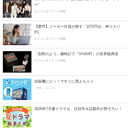
ー”
オリコンタイアップ特集
【驚愕】メーカー社員が推す「10万円台」神コスパ
PC
オリコンタイアップ特集
「別班のよう」腕時計で『VIVANT』の世界観再現
オリコンタイアップ特集
自販機にピッ！ですぐに買えちゃう
（PR）ジハンピ
2026年7月夏ドラマも、注目作＆話題作が勢ぞろい！