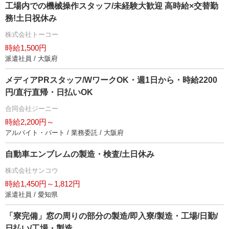
工場内での機械操作スタッフ/未経験大歓迎 高時給×交替勤
務!土日祝休み
株式会社トーコー
時給1,500円
派遣社員 / 大阪府
メディアPRスタッフ/WワークOK・週1日から・時給2200
円/直行直帰・日払いOK
合同会社ジーニー
時給2,200円～
アルバイト・パート / 業務委託 / 大阪府
自動車エンブレムの製造・検査/土日休み
株式会社サンコウ
時給1,450円～1,812円
派遣社員 / 愛知県
「寮完備」窓の周りの部分の製造/即入寮/製造・工場/日勤/
日払い/工場・製造