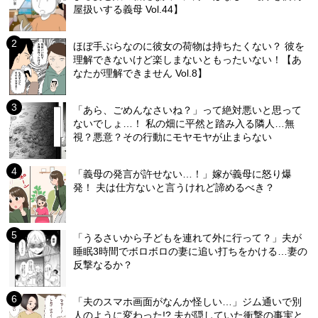
屋扱いする義母 Vol.44】
ほぼ手ぶらなのに彼女の荷物は持ちたくない？ 彼を
理解できないけど楽しまないともったいない！【あ
なたが理解できません Vol.8】
「あら、ごめんなさいね？」って絶対悪いと思って
ないでしょ…！ 私の畑に平然と踏み入る隣人…無
視？悪意？その行動にモヤモヤが止まらない
「義母の発言が許せない…！」嫁が義母に怒り爆
発！ 夫は仕方ないと言うけれど諦めるべき？
「うるさいから子どもを連れて外に行って？」夫が
睡眠3時間でボロボロの妻に追い打ちをかける…妻の
反撃なるか？
「夫のスマホ画面がなんか怪しい…」ジム通いで別
人のように変わった!? 夫が隠していた衝撃の事実と