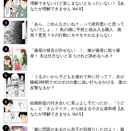
理解できないけど楽しまないともったいない！【あ
なたが理解できません Vol.8】
「あら、ごめんなさいね？」って絶対悪いと思って
ないでしょ…！ 私の畑に平然と踏み入る隣人…無
視？悪意？その行動にモヤモヤが止まらない
「義母の発言が許せない…！」嫁が義母に怒り爆
発！ 夫は仕方ないと言うけれど諦めるべき？
「うるさいから子どもを連れて外に行って？」夫が
睡眠3時間でボロボロの妻に追い打ちをかける…妻の
反撃なるか？
結婚前提の付き合いに喜ぶよし子だったが…「うど
ん」と「オムライス」から始まる小さな違和感【あ
なたが理解できません Vol.5】
「嫁に問題があるから息子が目移りしたのよ！」義