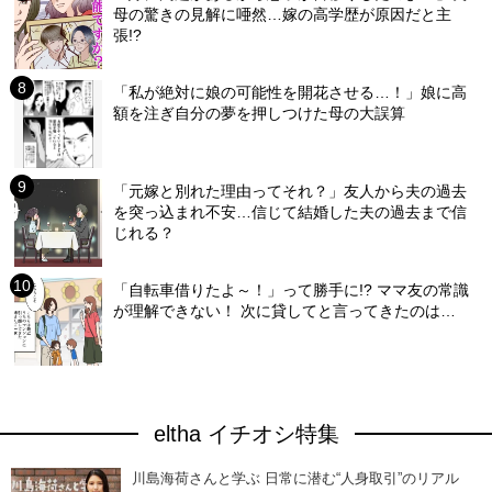
母の驚きの見解に唖然…嫁の高学歴が原因だと主
張!?
「私が絶対に娘の可能性を開花させる…！」娘に高
額を注ぎ自分の夢を押しつけた母の大誤算
「元嫁と別れた理由ってそれ？」友人から夫の過去
を突っ込まれ不安…信じて結婚した夫の過去まで信
じれる？
「自転車借りたよ～！」って勝手に!? ママ友の常識
が理解できない！ 次に貸してと言ってきたのは…
eltha イチオシ特集
川島海荷さんと学ぶ 日常に潜む“人身取引”のリアル