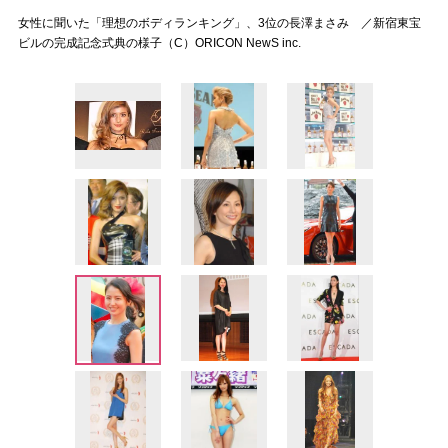
女性に聞いた「理想のボディランキング」、3位の長澤まさみ ／新宿東宝
ビルの完成記念式典の様子（C）ORICON NewS inc.