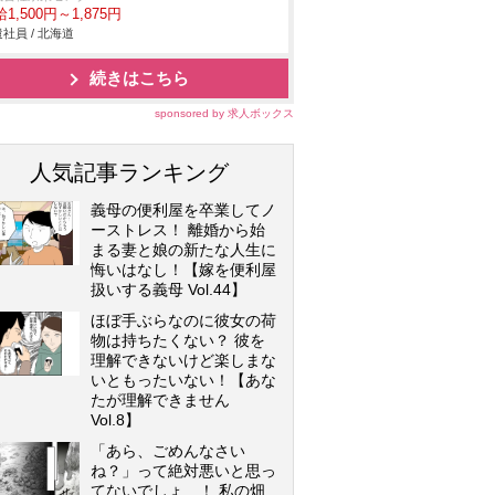
1,500円～1,875円
社員 / 北海道
続きはこちら
sponsored by 求人ボックス
人気記事ランキング
義母の便利屋を卒業してノ
ーストレス！ 離婚から始
まる妻と娘の新たな人生に
悔いはなし！【嫁を便利屋
扱いする義母 Vol.44】
ほぼ手ぶらなのに彼女の荷
物は持ちたくない？ 彼を
理解できないけど楽しまな
いともったいない！【あな
たが理解できません
Vol.8】
「あら、ごめんなさい
ね？」って絶対悪いと思っ
てないでしょ…！ 私の畑