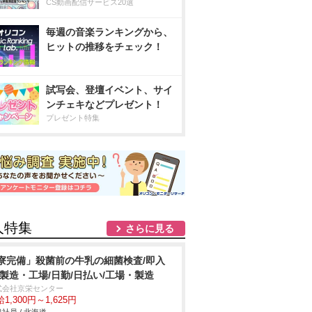
CS動画配信サービス20選
毎週の音楽ランキングから、
ヒットの推移をチェック！
試写会、登壇イベント、サイ
ンチェキなどプレゼント！
プレゼント特集
人特集
さらに見る
寮完備」殺菌前の牛乳の細菌検査/即入
/製造・工場/日勤/日払い/工場・製造
式会社京栄センター
1,300円～1,625円