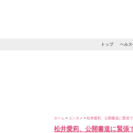
トップ
ヘルス
メイク・コスメ・スキ
ホーム
>
エンタメ
>
松井愛莉、公開書道に緊張
松井愛莉、公開書道に緊張