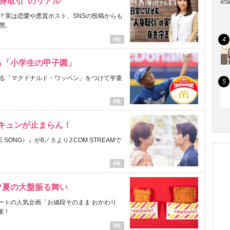
身取引”のリアル
？実は恋愛や悪質ホスト、SNSの投稿からも
態。
る「小学生の甲子園」
る「マクドナルド・ワッペン」をつけて学童
にキュンが止まらん！
ONG）』が8／５よりJ:COM STREAMで
マ夏の大盤振る舞い
ートの人気企画「お値段そのまま おかわり
催！