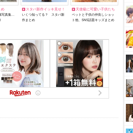
とめ
スタバ新作イッキ見せ！
天使級に可愛い子供たち
猫写真集…
いくつ知ってる？ スタバ新
ペットと子供の仲良しショッ
リ
作まとめ
ト他、SNS話題キッズまとめ