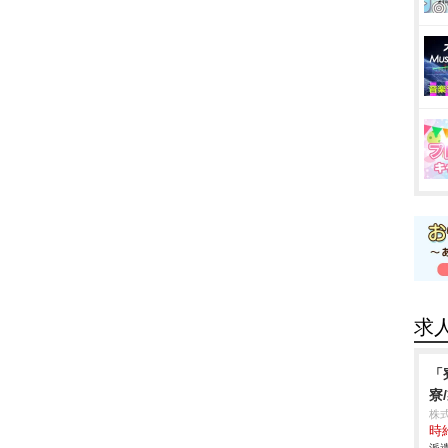
求
「
寮
株
時給