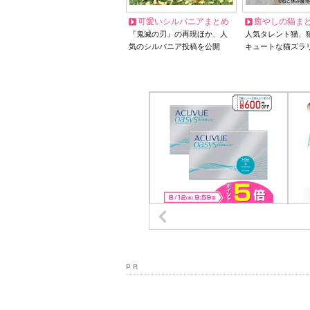
可愛いシルバニアまとめ
癒やしの猫ま
『鬼滅の刃』の再現ほか、人
人気タレント猫、
気のシルバニア投稿を公開
キュートな猫ズラ
P R