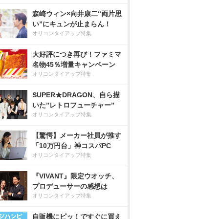
森崎ウィン×向井康二“両片思
い”にキュンが止まらん！
オリコンタイアップ特集
大好評につき再び！ファミマ
名物45％増量キャンペーン
オリコンタイアップ特集
SUPER★DRAGON、自ら描
いた”レトロフューチャー”
オリコンタイアップ特集
【驚愕】メーカー社員が推す
「10万円台」神コスパPC
オリコンタイアップ特集
『VIVANT』限定ウオッチ、
プロデューサーの感想は
オリコンタイアップ特集
自販機にピッ！ですぐに買え