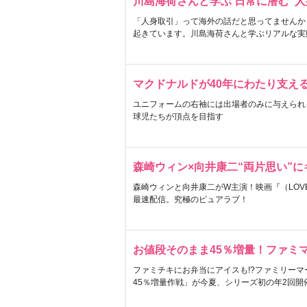
川島海荷さんと学ぶ 日常に潜む“人
「人身取引」って海外の話だと思ってませんか
起きています。川島海荷さんと学ぶリアルな実
マクドナルドが40年にわたり支え
ユニフォームの右袖には出場者のみに与えられ
球児たちが頂点を目指す
森崎ウィン×向井康二“両片思い”
森崎ウィンと向井康二がW主演！映画『（LOVE S
最速配信。究極のピュアラブ！
お値段そのまま45％増量！ファミ
ファミチキにお弁当にアイスも!?ファミリーマ
45％増量作戦」が今夏、シリーズ初の年2回開