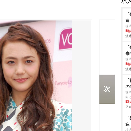
求
「
造
株
時給
派遣
「
寮
株
時給
派遣
「
の
株
向
時給
アル
「
造
株