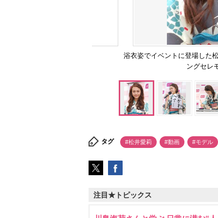
浴衣姿でイベントに登場した松
ングセレモニ
タグ
#松井愛莉
#動画
#モデル
注目★トピックス