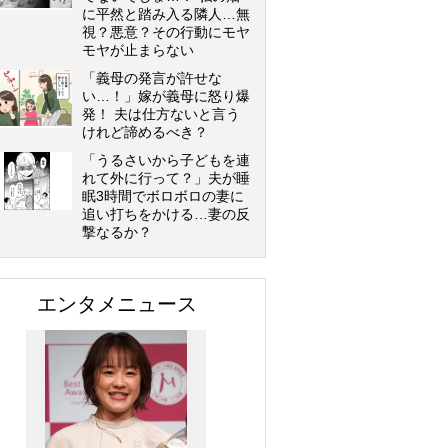
に平然と踏み入る隣人…無
視？悪意？その行動にモヤ
モヤが止まらない
「義母の発言が許せな
い…！」嫁が義母に怒り爆
発！ 夫は仕方ないと言う
けれど諦めるべき？
「うるさいから子どもを連
れて外に行って？」夫が睡
眠3時間でボロボロの妻に
追い打ちをかける…妻の反
撃なるか？
エンタメニュース