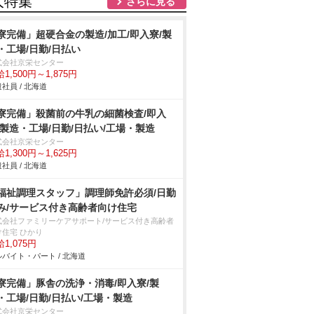
人特集
さらに見る
寮完備」超硬合金の製造/加工/即入寮/製
・工場/日勤/日払い
式会社京栄センター
1,500円～1,875円
社員 / 北海道
寮完備」殺菌前の牛乳の細菌検査/即入
/製造・工場/日勤/日払い/工場・製造
式会社京栄センター
1,300円～1,625円
社員 / 北海道
福祉調理スタッフ」調理師免許必須/日勤
み/サービス付き高齢者向け住宅
式会社ファミリーケアサポート/サービス付き高齢者
け住宅 ひかり
1,075円
バイト・パート / 北海道
寮完備」豚舎の洗浄・消毒/即入寮/製
・工場/日勤/日払い/工場・製造
式会社京栄センター