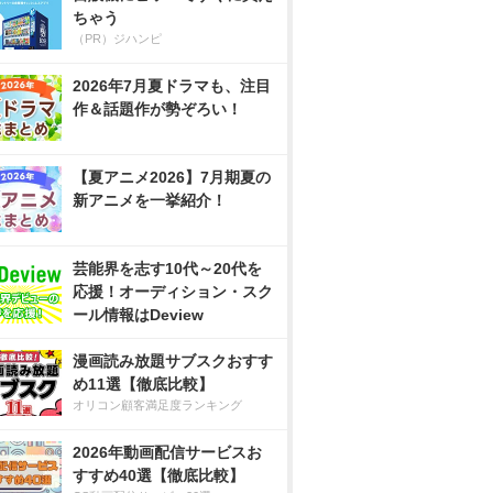
ちゃう
（PR）ジハンピ
2026年7月夏ドラマも、注目
作＆話題作が勢ぞろい！
【夏アニメ2026】7月期夏の
新アニメを一挙紹介！
芸能界を志す10代～20代を
応援！オーディション・スク
ール情報はDeview
漫画読み放題サブスクおすす
め11選【徹底比較】
オリコン顧客満足度ランキング
2026年動画配信サービスお
すすめ40選【徹底比較】