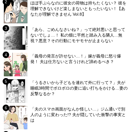
ほぼ手ぶらなのに彼女の荷物は持ちたくない？ 彼を
理解できないけど楽しまないともったいない！【あ
なたが理解できません Vol.8】
「あら、ごめんなさいね？」って絶対悪いと思って
ないでしょ…！ 私の畑に平然と踏み入る隣人…無
視？悪意？その行動にモヤモヤが止まらない
「義母の発言が許せない…！」嫁が義母に怒り爆
発！ 夫は仕方ないと言うけれど諦めるべき？
「うるさいから子どもを連れて外に行って？」夫が
睡眠3時間でボロボロの妻に追い打ちをかける…妻の
反撃なるか？
「夫のスマホ画面がなんか怪しい…」ジム通いで別
人のように変わった!? 夫が隠していた衝撃の事実と
は