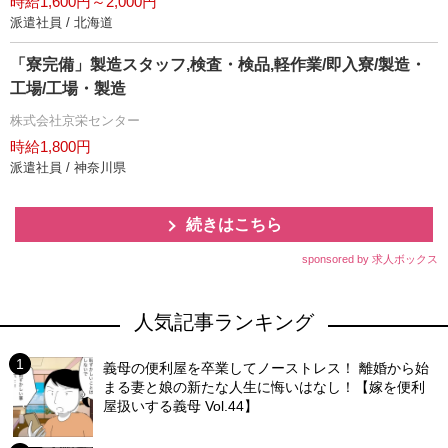
時給1,600円～2,000円
派遣社員 / 北海道
「寮完備」製造スタッフ,検査・検品,軽作業/即入寮/製造・
工場/工場・製造
株式会社京栄センター
時給1,800円
派遣社員 / 神奈川県
続きはこちら
sponsored by 求人ボックス
人気記事ランキング
義母の便利屋を卒業してノーストレス！ 離婚から始
まる妻と娘の新たな人生に悔いはなし！【嫁を便利
屋扱いする義母 Vol.44】