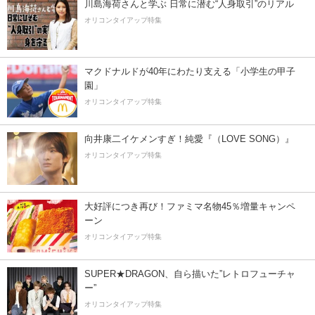
川島海荷さんと学ぶ 日常に潜む“人身取引”のリアル
オリコンタイアップ特集
マクドナルドが40年にわたり支える「小学生の甲子
園」
オリコンタイアップ特集
向井康二イケメンすぎ！純愛『（LOVE SONG）』
オリコンタイアップ特集
大好評につき再び！ファミマ名物45％増量キャンペ
ーン
オリコンタイアップ特集
SUPER★DRAGON、自ら描いた”レトロフューチャ
ー”
オリコンタイアップ特集