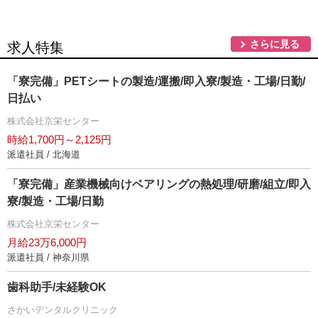
さらに見る
求人特集
「寮完備」PETシートの製造/運搬/即入寮/製造・工場/日勤/
日払い
株式会社京栄センター
時給1,700円～2,125円
派遣社員 / 北海道
「寮完備」産業機械向けベアリングの熱処理/研磨/組立/即入
寮/製造・工場/日勤
株式会社京栄センター
月給23万6,000円
派遣社員 / 神奈川県
歯科助手/未経験OK
さかいデンタルクリニック