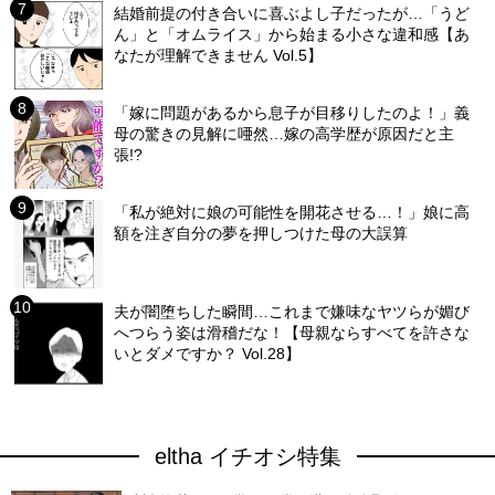
結婚前提の付き合いに喜ぶよし子だったが…「うど
ん」と「オムライス」から始まる小さな違和感【あ
なたが理解できません Vol.5】
「嫁に問題があるから息子が目移りしたのよ！」義
母の驚きの見解に唖然…嫁の高学歴が原因だと主
張!?
「私が絶対に娘の可能性を開花させる…！」娘に高
額を注ぎ自分の夢を押しつけた母の大誤算
夫が闇堕ちした瞬間…これまで嫌味なヤツらが媚び
へつらう姿は滑稽だな！【母親ならすべてを許さな
いとダメですか？ Vol.28】
eltha イチオシ特集