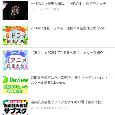
一番似合う登場人物は…『VIVANT』限定ウオッチ
オリコンタイアップ特集
2026年7月夏ドラマも、注目作＆話題作が勢ぞろい！
【夏アニメ2026】7月期夏の新アニメを一挙紹介！
芸能界を志す10代～20代を応援！オーディション・
スクール情報はDeview
漫画読み放題サブスクおすすめ11選【徹底比較】
オリコン顧客満足度ランキング