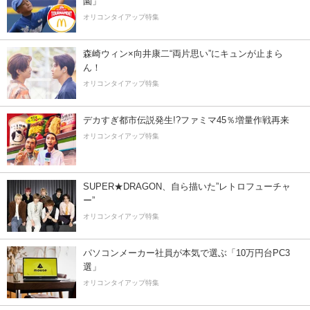
園」
オリコンタイアップ特集
森崎ウィン×向井康二“両片思い”にキュンが止まら
ん！
オリコンタイアップ特集
デカすぎ都市伝説発生!?ファミマ45％増量作戦再来
オリコンタイアップ特集
SUPER★DRAGON、自ら描いた”レトロフューチャ
ー”
オリコンタイアップ特集
パソコンメーカー社員が本気で選ぶ「10万円台PC3
選」
オリコンタイアップ特集