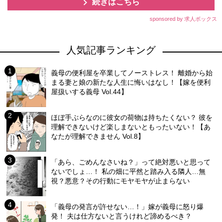
続きはこちら
sponsored by 求人ボックス
人気記事ランキング
義母の便利屋を卒業してノーストレス！ 離婚から始
まる妻と娘の新たな人生に悔いはなし！【嫁を便利
屋扱いする義母 Vol.44】
ほぼ手ぶらなのに彼女の荷物は持ちたくない？ 彼を
理解できないけど楽しまないともったいない！【あ
なたが理解できません Vol.8】
「あら、ごめんなさいね？」って絶対悪いと思って
ないでしょ…！ 私の畑に平然と踏み入る隣人…無
視？悪意？その行動にモヤモヤが止まらない
「義母の発言が許せない…！」嫁が義母に怒り爆
発！ 夫は仕方ないと言うけれど諦めるべき？