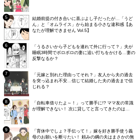
結婚前提の付き合いに喜ぶよし子だったが…「うど
ん」と「オムライス」から始まる小さな違和感【あ
なたが理解できません Vol.5】
「うるさいから子どもを連れて外に行って？」夫が
睡眠3時間でボロボロの妻に追い打ちをかける…妻の
反撃なるか？
「元嫁と別れた理由ってそれ？」友人から夫の過去
を突っ込まれ不安…信じて結婚した夫の過去まで信
じれる？
「自転車借りたよ～！」って勝手に!? ママ友の常識
が理解できない！ 次に貸してと言ってきたのは…
「育休中でしょ？手伝って！」嫁を好き勝手使う義
母のお願いを断りたい！ 頼みの綱の夫はまさかの無