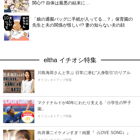
関心!? 自体は最悪の結末に…
「娘の通園バッグに手紙が入ってる…？」保育園の
先生と夫の関係が怪しい!? 妻の知らない夫の顔
eltha イチオシ特集
川島海荷さんと学ぶ 日常に潜む“人身取引”のリアル
オリコンタイアップ特集
マクドナルドが40年にわたり支える「小学生の甲子
園」
オリコンタイアップ特集
向井康二イケメンすぎ！純愛『（LOVE SONG）』
オリコンタイアップ特集