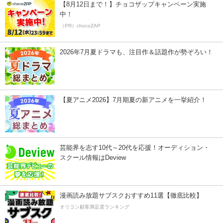
【8月12日まで！】チョコザップキャンペーン実施
中！
（PR）chocoZAP
2026年7月夏ドラマも、注目作＆話題作が勢ぞろい！
【夏アニメ2026】7月期夏の新アニメを一挙紹介！
芸能界を志す10代～20代を応援！オーディション・
スクール情報はDeview
漫画読み放題サブスクおすすめ11選【徹底比較】
オリコン顧客満足度ランキング