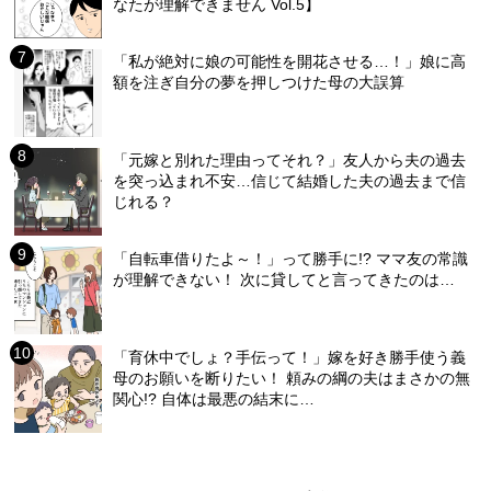
なたが理解できません Vol.5】
「私が絶対に娘の可能性を開花させる…！」娘に高
額を注ぎ自分の夢を押しつけた母の大誤算
「元嫁と別れた理由ってそれ？」友人から夫の過去
を突っ込まれ不安…信じて結婚した夫の過去まで信
じれる？
「自転車借りたよ～！」って勝手に!? ママ友の常識
が理解できない！ 次に貸してと言ってきたのは…
「育休中でしょ？手伝って！」嫁を好き勝手使う義
母のお願いを断りたい！ 頼みの綱の夫はまさかの無
関心!? 自体は最悪の結末に…