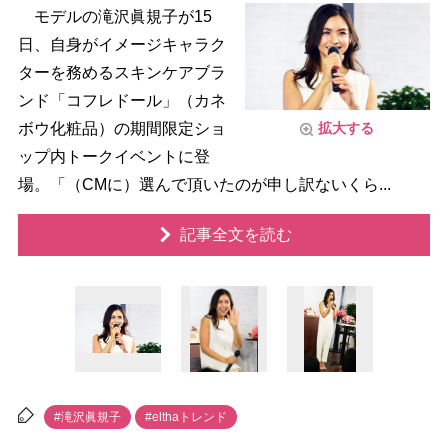
モデルの滝沢眞規子が15
日、自身がイメージキャラク
ターを務めるスキンケアブラ
ンド「コフレドール」（カネ
ボウ化粧品）の期間限定ショ
拡大する
ップ内トークイベントに登
場。「（CMに）選んで頂いたのが申し訳ないくら...
記事全文を読む
#滝沢眞規子
#elthaトレンド