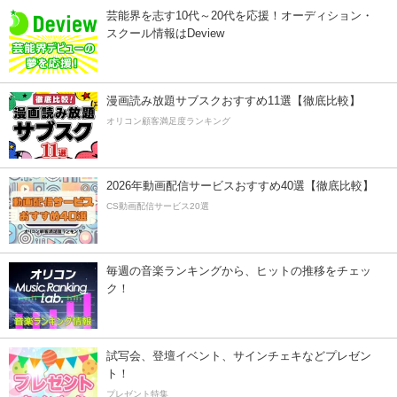
芸能界を志す10代～20代を応援！オーディション・
スクール情報はDeview
漫画読み放題サブスクおすすめ11選【徹底比較】
オリコン顧客満足度ランキング
2026年動画配信サービスおすすめ40選【徹底比較】
CS動画配信サービス20選
毎週の音楽ランキングから、ヒットの推移をチェッ
ク！
試写会、登壇イベント、サインチェキなどプレゼン
ト！
プレゼント特集