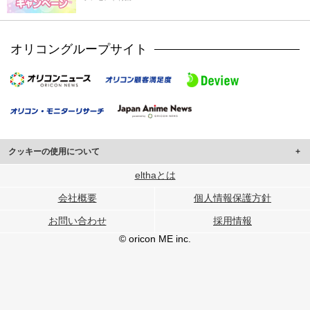
オリコングループサイト
クッキーの使用について
このサイトでは Cookie を使用して、ユーザーに合わせたコンテンツや広告の
elthaとは
表示、ソーシャル メディア機能の提供、広告の表示回数やクリック数の測定を
会社概要
個人情報保護方針
行っています。
また、ユーザーによるサイトの利用状況についても情報を収集し、ソーシャル
お問い合わせ
採用情報
メディアや広告配信、データ解析の各パートナーに提供しています。
各パートナーは、この情報とユーザーが各パートナーに提供した他の情報や、
© oricon ME inc.
ユーザーが各パートナーのサービスを使用したときに収集した他の情報を組み
合わせて使用することがあります。