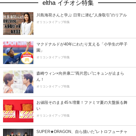
eltha イチオシ特集
川島海荷さんと学ぶ 日常に潜む“人身取引”のリアル
オリコンタイアップ特集
マクドナルドが40年にわたり支える「小学生の甲子
園」
オリコンタイアップ特集
森崎ウィン×向井康二“両片思い”にキュンが止まら
ん！
オリコンタイアップ特集
お値段そのまま45％増量！ファミマ夏の大盤振る舞
い
オリコンタイアップ特集
SUPER★DRAGON、自ら描いた”レトロフューチャ