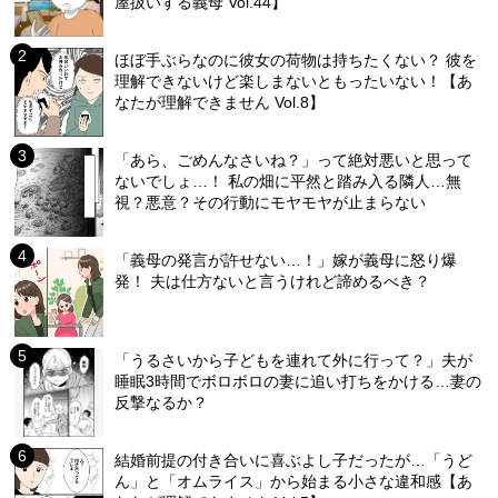
屋扱いする義母 Vol.44】
ほぼ手ぶらなのに彼女の荷物は持ちたくない？ 彼を
理解できないけど楽しまないともったいない！【あ
なたが理解できません Vol.8】
「あら、ごめんなさいね？」って絶対悪いと思って
ないでしょ…！ 私の畑に平然と踏み入る隣人…無
視？悪意？その行動にモヤモヤが止まらない
「義母の発言が許せない…！」嫁が義母に怒り爆
発！ 夫は仕方ないと言うけれど諦めるべき？
「うるさいから子どもを連れて外に行って？」夫が
睡眠3時間でボロボロの妻に追い打ちをかける…妻の
反撃なるか？
結婚前提の付き合いに喜ぶよし子だったが…「うど
ん」と「オムライス」から始まる小さな違和感【あ