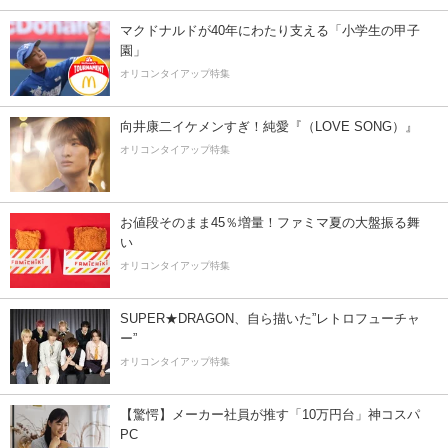
マクドナルドが40年にわたり支える「小学生の甲子
園」
オリコンタイアップ特集
向井康二イケメンすぎ！純愛『（LOVE SONG）』
オリコンタイアップ特集
お値段そのまま45％増量！ファミマ夏の大盤振る舞
い
オリコンタイアップ特集
SUPER★DRAGON、自ら描いた”レトロフューチャ
ー”
オリコンタイアップ特集
【驚愕】メーカー社員が推す「10万円台」神コスパ
PC