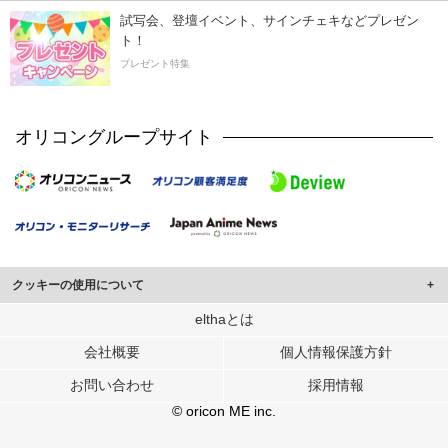
試写会、登壇イベント、サインチェキなどプレゼン
ト！
プレゼント特集
オリコングループサイト
クッキーの使用について
このサイトでは Cookie を使用して、ユーザーに合わせたコンテンツや広告の
elthaとは
表示、ソーシャル メディア機能の提供、広告の表示回数やクリック数の測定を
会社概要
個人情報保護方針
行っています。
また、ユーザーによるサイトの利用状況についても情報を収集し、ソーシャル
お問い合わせ
採用情報
メディアや広告配信、データ解析の各パートナーに提供しています。
各パートナーは、この情報とユーザーが各パートナーに提供した他の情報や、
© oricon ME inc.
ユーザーが各パートナーのサービスを使用したときに収集した他の情報を組み
合わせて使用することがあります。