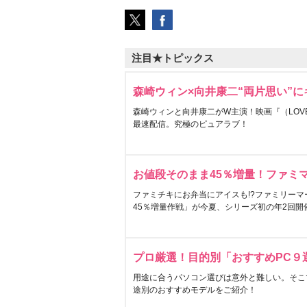
注目★トピックス
森崎ウィン×向井康二“両片思い”
森崎ウィンと向井康二がW主演！映画『（LOVE S
最速配信。究極のピュアラブ！
お値段そのまま45％増量！ファミ
ファミチキにお弁当にアイスも!?ファミリーマ
45％増量作戦」が今夏、シリーズ初の年2回開
プロ厳選！目的別「おすすめPC９
用途に合うパソコン選びは意外と難しい。そこ
途別のおすすめモデルをご紹介！