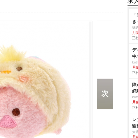
求
「
き
株
月
正社
デ
中
ko
月
正社
障
経
ko
月
正社
レ
験
大
月