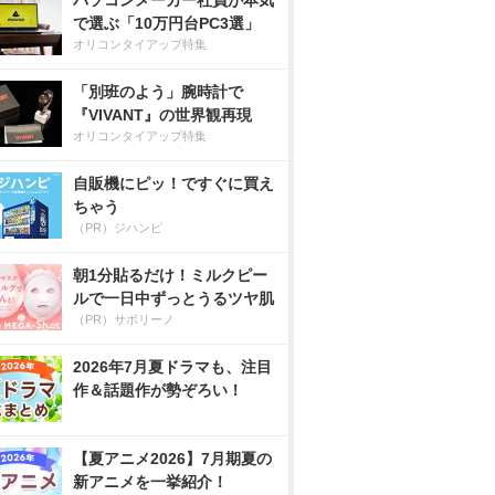
パソコンメーカー社員が本気
で選ぶ「10万円台PC3選」
オリコンタイアップ特集
「別班のよう」腕時計で
『VIVANT』の世界観再現
オリコンタイアップ特集
自販機にピッ！ですぐに買え
ちゃう
（PR）ジハンピ
朝1分貼るだけ！ミルクピー
ルで一日中ずっとうるツヤ肌
（PR）サボリーノ
2026年7月夏ドラマも、注目
作＆話題作が勢ぞろい！
【夏アニメ2026】7月期夏の
新アニメを一挙紹介！