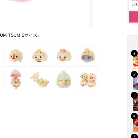
正社
UM TSUM Sサイズ』