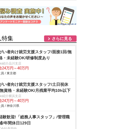
人特集
さらに見る
がい者向け就労支援スタッフ/面接1回/無
格・未経験OK/研修制度あり
trio紹介品川支店
給24万円～40万円
員 / 東京都
がい者向け就労支援スタッフ/土日祝休
/無資格・未経験OK/月残業平均10h以下
trio紹介横浜支店
給24万円～40万円
員 / 神奈川県
経験歓迎!「総務人事スタッフ」/管理職
補/年間休日129日
式会社丹羽由