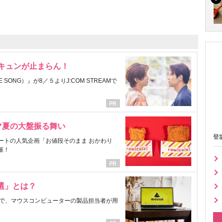
にキュンが止まらん！
ONG）』が8／５よりJ:COM STREAMで
マ夏の大盤振る舞い
登
ートの人気企画「お値段そのまま おかわり
催！
選」とは？
で、マウスコンピューターの製品担当者が用