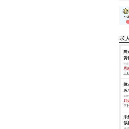
求
障
資
ko
月
正社
障
み
ko
月
正社
未
候
株