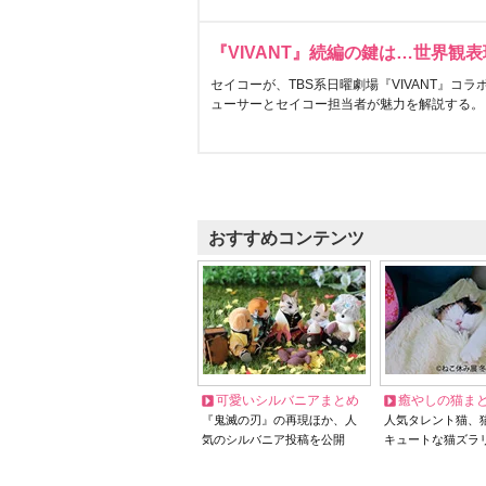
『VIVANT』続編の鍵は…世界観
セイコーが、TBS系日曜劇場『VIVANT』コ
ューサーとセイコー担当者が魅力を解説する。
おすすめコンテンツ
可愛いシルバニアまとめ
癒やしの猫ま
『鬼滅の刃』の再現ほか、人
人気タレント猫、
気のシルバニア投稿を公開
キュートな猫ズラ