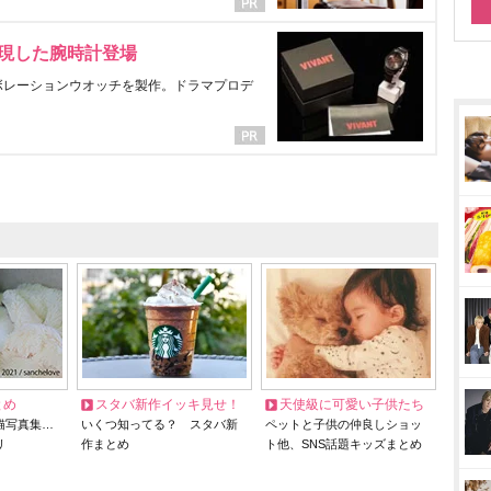
表現した腕時計登場
ラボレーションウオッチを製作。ドラマプロデ
とめ
スタバ新作イッキ見せ！
天使級に可愛い子供たち
猫写真集…
いくつ知ってる？ スタバ新
ペットと子供の仲良しショッ
リ
作まとめ
ト他、SNS話題キッズまとめ