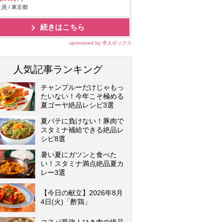
員 / 東京都
続きはこちら
sponsored by 求人ボックス
人気記事ランキング
チャンプルーだけじゃもっ
たいない！今年こそ極める
夏ゴーヤ絶品レシピ3選
夏バテに負けない！豚肉で
スタミナ補給できる絶品レ
シピ8選
暑い夏にガツンと食べた
い！スタミナ満点絶品夏カ
レー3選
【今日の献立】2026年8月
4日(火)「酢鶏」