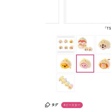
『TS
タグ
#イースター