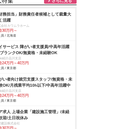
人特集
さらに見る
財務担当」財務責任者候補として裁量大
く活躍
式会社カワムラホーム
給30万円～
員 / 北海道
イサービス 障がい者支援員/中高年活躍
/ブランクOK/無資格・未経験OK
trio紹介品川支店
給24万円～40万円
員 / 東京都
がい者向け就労支援スタッフ/無資格・未
験OK/月残業平均10h以下/中高年活躍中
trio紹介品川支店
給24万円～40万円
員 / 東京都
ア求人 上場企業「建設施工管理」/未経
歓迎/土日祝休み
豊建設株式会社
給30万円～