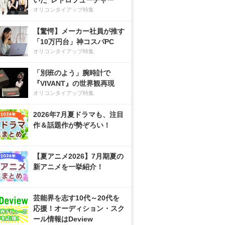
いた”レトロフューチャー”
オリコンタイアップ特集
【驚愕】メーカー社員が推す
「10万円台」神コスパPC
オリコンタイアップ特集
「別班のよう」腕時計で
『VIVANT』の世界観再現
オリコンタイアップ特集
2026年7月夏ドラマも、注目
作＆話題作が勢ぞろい！
【夏アニメ2026】7月期夏の
新アニメを一挙紹介！
芸能界を志す10代～20代を
応援！オーディション・スク
ール情報はDeview