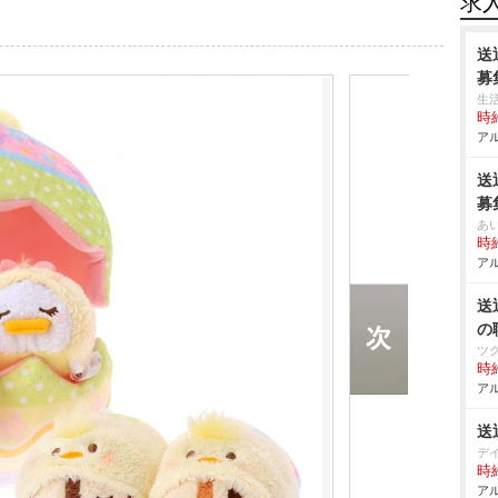
求
送
募
生
時給
アル
送
募
あ
時給
アル
送
の
ツ
時給
アル
送
デ
時給
アル