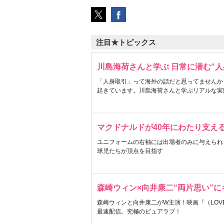
注目★トピックス
川島海荷さんと学ぶ 日常に潜む“人
「人身取引」って海外の話だと思ってませんか
起きています。川島海荷さんと学ぶリアルな実
マクドナルドが40年にわたり支え
ユニフォームの右袖には出場者のみに与えられ
球児たちが頂点を目指す
森崎ウィン×向井康二“両片思い”
森崎ウィンと向井康二がW主演！映画『（LOVE S
最速配信。究極のピュアラブ！