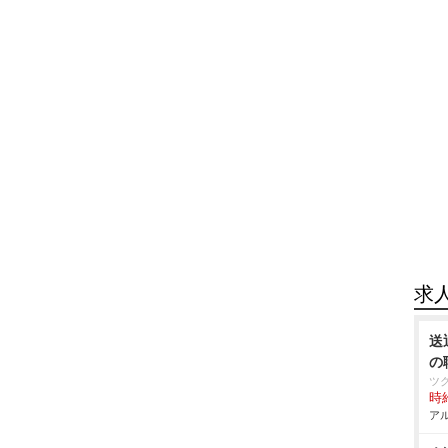
求
送
の
ツ
時給
アル