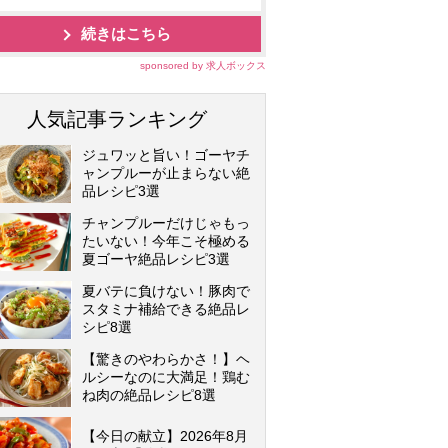
続きはこちら
sponsored by 求人ボックス
人気記事ランキング
ジュワッと旨い！ゴーヤチ
ャンプルーが止まらない絶
品レシピ3選
チャンプルーだけじゃもっ
たいない！今年こそ極める
夏ゴーヤ絶品レシピ3選
夏バテに負けない！豚肉で
スタミナ補給できる絶品レ
シピ8選
【驚きのやわらかさ！】ヘ
ルシーなのに大満足！鶏む
ね肉の絶品レシピ8選
【今日の献立】2026年8月