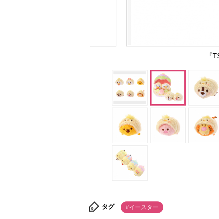
『T
タグ
#イースター