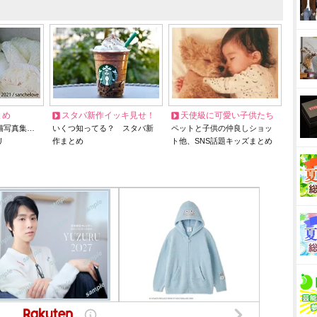
とめ
スタバ新作イッキ見せ！
天使級に可愛い子供たち
猫写真集…
いくつ知ってる？ スタバ新
ペットと子供の仲良しショッ
リ
作まとめ
ト他、SNS話題キッズまとめ