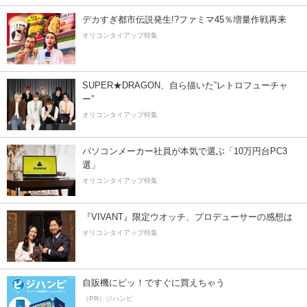
デカすぎ都市伝説発生!?ファミマ45％増量作戦再来
オリコンタイアップ特集
SUPER★DRAGON、自ら描いた”レトロフューチャ
ー”
オリコンタイアップ特集
パソコンメーカー社員が本気で選ぶ「10万円台PC3
選」
オリコンタイアップ特集
『VIVANT』限定ウオッチ、プロデューサーの感想は
オリコンタイアップ特集
自販機にピッ！ですぐに買えちゃう
（PR）ジハンピ