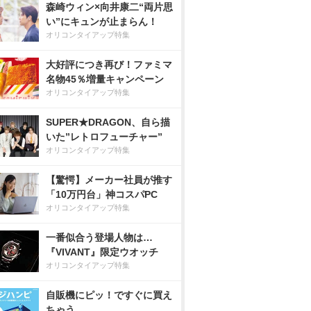
森崎ウィン×向井康二“両片思
い”にキュンが止まらん！
オリコンタイアップ特集
大好評につき再び！ファミマ
名物45％増量キャンペーン
オリコンタイアップ特集
SUPER★DRAGON、自ら描
いた”レトロフューチャー”
オリコンタイアップ特集
【驚愕】メーカー社員が推す
「10万円台」神コスパPC
オリコンタイアップ特集
一番似合う登場人物は…
『VIVANT』限定ウオッチ
オリコンタイアップ特集
自販機にピッ！ですぐに買え
ちゃう