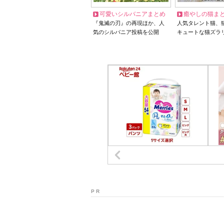
可愛いシルバニアまとめ
癒やしの猫ま
『鬼滅の刃』の再現ほか、人
人気タレント猫、
気のシルバニア投稿を公開
キュートな猫ズラ
P R