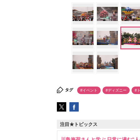
タグ
#イベント
#ディズニー
#
注目★トピックス
川島海荷さんと学ぶ 日常に潜む“人