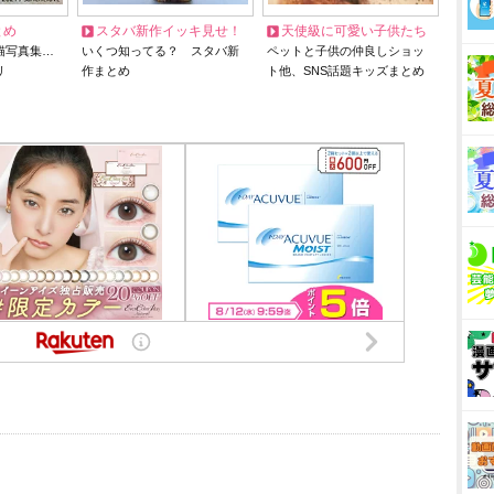
とめ
スタバ新作イッキ見せ！
天使級に可愛い子供たち
猫写真集…
いくつ知ってる？ スタバ新
ペットと子供の仲良しショッ
リ
作まとめ
ト他、SNS話題キッズまとめ