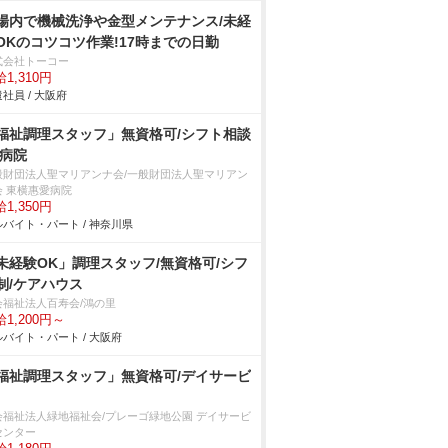
場内で機械洗浄や金型メンテナンス/未経
OKのコツコツ作業!17時までの日勤
式会社トーコー
1,310円
社員 / 大阪府
福祉調理スタッフ」無資格可/シフト相談
/病院
般財団法人聖マリアンナ会/一般財団法人聖マリアン
会 東横惠愛病院
1,350円
バイト・パート / 神奈川県
未経験OK」調理スタッフ/無資格可/シフ
制/ケアハウス
会福祉法人百寿会/鴻の里
1,200円～
バイト・パート / 大阪府
福祉調理スタッフ」無資格可/デイサービ
会福祉法人緑地福祉会/プレーゴ緑地公園 デイサービ
センター