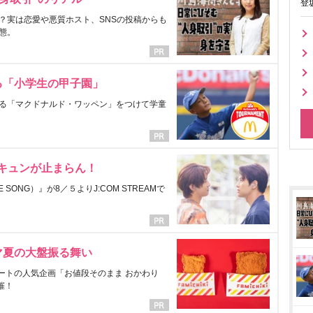
登
？実は恋愛や悪質ホスト、SNSの投稿からも
態。
る「小学生の甲子園」
る「マクドナルド・ワッペン」をつけて学童
にキュンが止まらん！
ONG）』が8／５よりJ:COM STREAMで
マ夏の大盤振る舞い
ートの人気企画「お値段そのまま おかわり
催！