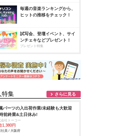
毎週の音楽ランキングから、
ヒットの推移をチェック！
試写会、登壇イベント、サイ
ンチェキなどプレゼント！
プレゼント特集
人特集
さらに見る
属パーツの入出荷作業/未経験も大歓迎
7時前終業&土日休み!
式会社トーコー
1,380円
社員 / 大阪府