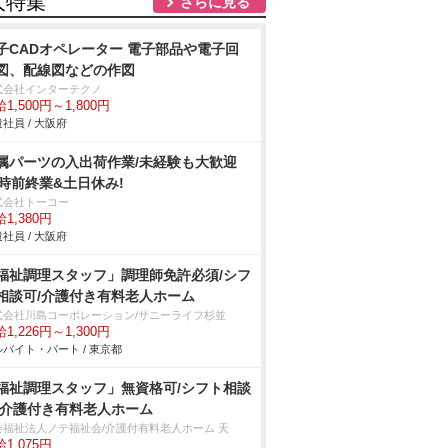
人特集
さらに見る
子CADオペレーター 電子部品や電子回
図、配線図などの作図
式会社インターテクノ
1,500円～1,800円
社員 / 大阪府
属パーツの入出荷作業/未経験も大歓迎
7時前終業&土日休み!
式会社トーコー
1,380円
社員 / 大阪府
福祉調理スタッフ」調理師免許必須/シフ
相談可/介護付き有料老人ホーム
式会社川島コーポレーション/サニーライフ杉並
1,226円～1,300円
バイト・パート / 東京都
福祉調理スタッフ」無資格可/シフト相談
/介護付き有料老人ホーム
会福祉法人ノテ福祉会/介護付有料老人ホーム 天
1,075円