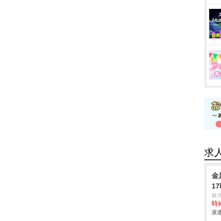
求
金
1
株
時給
派遣