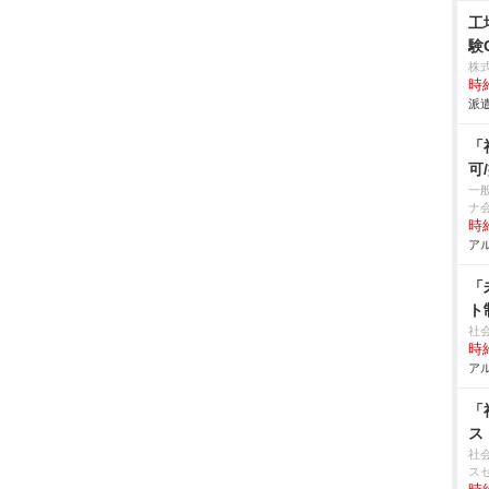
工
験
株
時給
派遣
「
可
一
ナ
時給
アル
「
ト
社
時給
アル
「
ス
社
ス