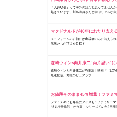
「人身取引」って海外の話だと思ってませんか
起きています。川島海荷さんと学ぶリアルな実
マクドナルドが40年にわたり支え
ユニフォームの右袖には出場者のみに与えられ
球児たちが頂点を目指す
森崎ウィン×向井康二“両片思い”
森崎ウィンと向井康二がW主演！映画『（LOVE S
最速配信。究極のピュアラブ！
お値段そのまま45％増量！ファミ
ファミチキにお弁当にアイスも!?ファミリーマ
45％増量作戦」が今夏、シリーズ初の年2回開