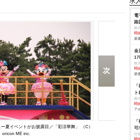
求
電
路
株
時給
派遣
金
1
株
時給
派遣
「
ト
株
時給
アル
「
ー夏イベントがお披露目／「彩涼華舞」 （C）
可
oricon ME inc.
社
時給