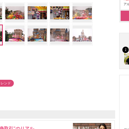
アル
トレンド
身取引”のリアル