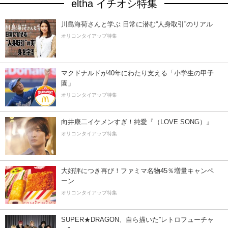
eltha イチオシ特集
川島海荷さんと学ぶ 日常に潜む“人身取引”のリアル
オリコンタイアップ特集
マクドナルドが40年にわたり支える「小学生の甲子
園」
オリコンタイアップ特集
向井康二イケメンすぎ！純愛『（LOVE SONG）』
オリコンタイアップ特集
大好評につき再び！ファミマ名物45％増量キャンペ
ーン
オリコンタイアップ特集
SUPER★DRAGON、自ら描いた”レトロフューチャ