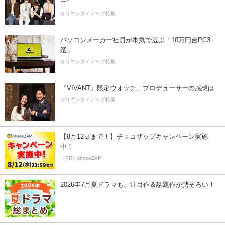
ー”
オリコンタイアップ特集
パソコンメーカー社員が本気で選ぶ「10万円台PC3
選」
オリコンタイアップ特集
『VIVANT』限定ウオッチ、プロデューサーの感想は
オリコンタイアップ特集
【8月12日まで！】チョコザップキャンペーン実施
中！
（PR）chocoZAP
2026年7月夏ドラマも、注目作＆話題作が勢ぞろい！