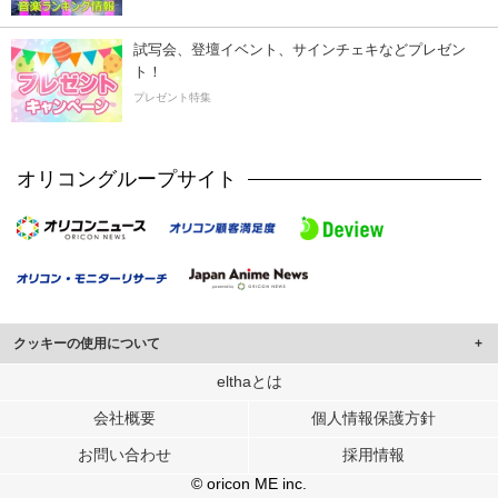
試写会、登壇イベント、サインチェキなどプレゼン
ト！
プレゼント特集
オリコングループサイト
クッキーの使用について
このサイトでは Cookie を使用して、ユーザーに合わせたコンテンツや広告の
elthaとは
表示、ソーシャル メディア機能の提供、広告の表示回数やクリック数の測定を
会社概要
個人情報保護方針
行っています。
また、ユーザーによるサイトの利用状況についても情報を収集し、ソーシャル
お問い合わせ
採用情報
メディアや広告配信、データ解析の各パートナーに提供しています。
各パートナーは、この情報とユーザーが各パートナーに提供した他の情報や、
© oricon ME inc.
ユーザーが各パートナーのサービスを使用したときに収集した他の情報を組み