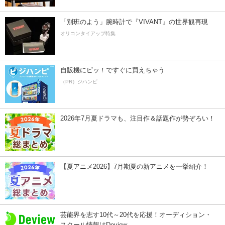
「別班のよう」腕時計で『VIVANT』の世界観再現
オリコンタイアップ特集
自販機にピッ！ですぐに買えちゃう
（PR）ジハンピ
2026年7月夏ドラマも、注目作＆話題作が勢ぞろい！
【夏アニメ2026】7月期夏の新アニメを一挙紹介！
芸能界を志す10代～20代を応援！オーディション・
スクール情報はDeview