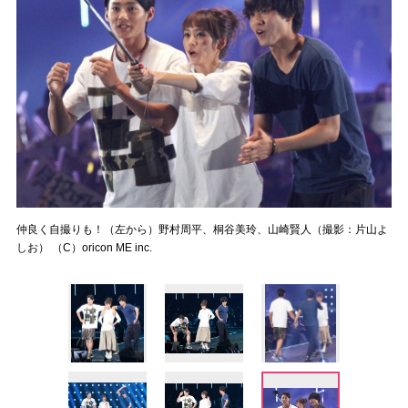
仲良く自撮りも！（左から）野村周平、桐谷美玲、山崎賢人（撮影：片山よ
しお） （C）oricon ME inc.