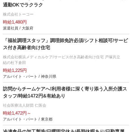
通勤OKでラクラク
株式会社トーコー
時給1,480円
派遣社員 / 大阪府
「福祉調理スタッフ」調理師免許必須/シフト相談可/サービ
ス付き高齢者向け住宅
株式会社横浜メディカルケア/サービス付き高齢者向け住宅 戸塚共立
結の杜下倉田
時給1,225円
アルバイト・パート / 神奈川県
訪問からチームケアへ!利用者様に深く寄り添う入所介護ス
タッフ/時給1472円&有給あり
社会医療法人財団 仁医会
時給1,472円～
アルバイト・パート / 東京都
冷凍食品の加工製造/日曜固定休み/長期休暇あり/日勤専属