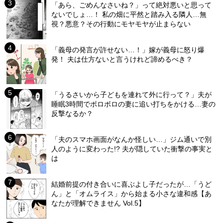
「あら、ごめんなさいね？」って絶対悪いと思って
ないでしょ…！ 私の畑に平然と踏み入る隣人…無
視？悪意？その行動にモヤモヤが止まらない
「義母の発言が許せない…！」嫁が義母に怒り爆
発！ 夫は仕方ないと言うけれど諦めるべき？
「うるさいから子どもを連れて外に行って？」夫が
睡眠3時間でボロボロの妻に追い打ちをかける…妻の
反撃なるか？
「夫のスマホ画面がなんか怪しい…」ジム通いで別
人のように変わった!? 夫が隠していた衝撃の事実と
は
結婚前提の付き合いに喜ぶよし子だったが…「うど
ん」と「オムライス」から始まる小さな違和感【あ
なたが理解できません Vol.5】