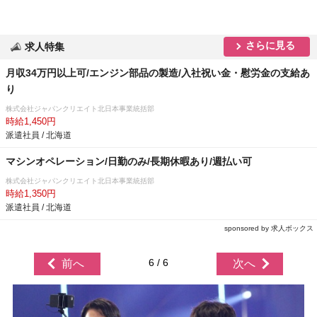
さらに見る
求人特集
月収34万円以上可/エンジン部品の製造/入社祝い金・慰労金の支給あ
り
株式会社ジャパンクリエイト北日本事業統括部
時給1,450円
派遣社員 / 北海道
マシンオペレーション/日勤のみ/長期休暇あり/週払い可
株式会社ジャパンクリエイト北日本事業統括部
時給1,350円
派遣社員 / 北海道
sponsored by 求人ボックス
6 / 6
前へ
次へ