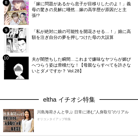
「嫁に問題があるから息子が目移りしたのよ！」義
母の驚きの見解に唖然…嫁の高学歴が原因だと主
張!?
「私が絶対に娘の可能性を開花させる…！」娘に高
額を注ぎ自分の夢を押しつけた母の大誤算
夫が闇堕ちした瞬間…これまで嫌味なヤツらが媚び
へつらう姿は滑稽だな！【母親ならすべてを許さな
いとダメですか？ Vol.28】
eltha イチオシ特集
川島海荷さんと学ぶ 日常に潜む“人身取引”のリアル
オリコンタイアップ特集