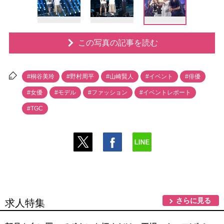
この写真の記事を読む
#桐谷美玲
#野村周平
#山崎賢人
#イベント
#俳優
#女優
#モデル
#ファッション
#イベントレポート
#TGC
さらに見る
求人特集