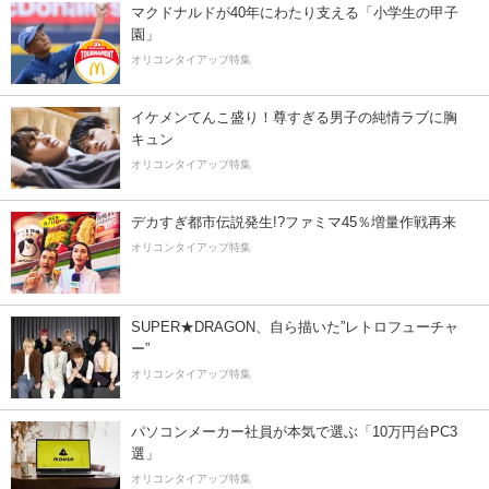
マクドナルドが40年にわたり支える「小学生の甲子
園」
オリコンタイアップ特集
イケメンてんこ盛り！尊すぎる男子の純情ラブに胸
キュン
オリコンタイアップ特集
デカすぎ都市伝説発生!?ファミマ45％増量作戦再来
オリコンタイアップ特集
SUPER★DRAGON、自ら描いた”レトロフューチャ
ー”
オリコンタイアップ特集
パソコンメーカー社員が本気で選ぶ「10万円台PC3
選」
オリコンタイアップ特集