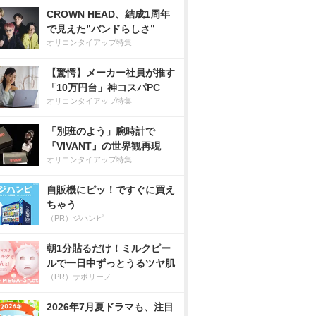
CROWN HEAD、結成1周年
で見えた”バンドらしさ”
オリコンタイアップ特集
【驚愕】メーカー社員が推す
「10万円台」神コスパPC
オリコンタイアップ特集
「別班のよう」腕時計で
『VIVANT』の世界観再現
オリコンタイアップ特集
自販機にピッ！ですぐに買え
ちゃう
（PR）ジハンピ
朝1分貼るだけ！ミルクピー
ルで一日中ずっとうるツヤ肌
（PR）サボリーノ
2026年7月夏ドラマも、注目