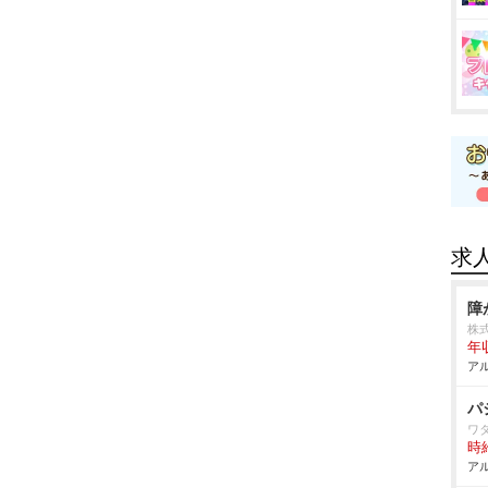
求
障
株
年
アル
パ
ワ
時給
アル