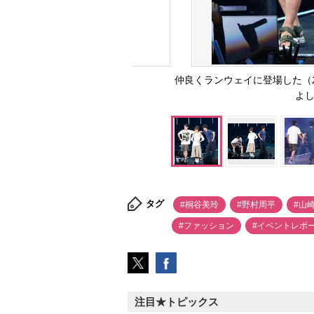
仲良くランウェイに登場した（
よしお
タグ
#桐谷美玲
#野村周平
#山
#ファッション
#イベントレポ
注目★トピックス