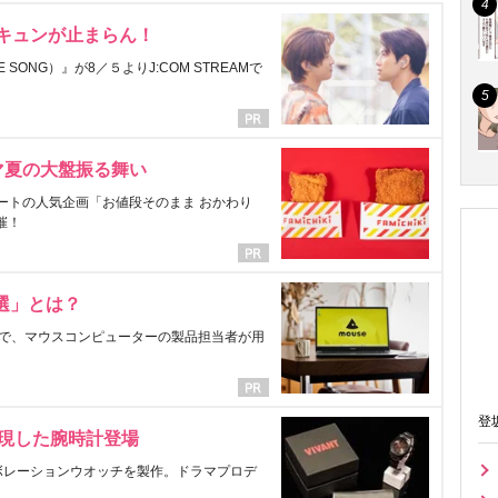
にキュンが止まらん！
ONG）』が8／５よりJ:COM STREAMで
マ夏の大盤振る舞い
ートの人気企画「お値段そのまま おかわり
催！
選」とは？
で、マウスコンピューターの製品担当者が用
登
表現した腕時計登場
ラボレーションウオッチを製作。ドラマプロデ