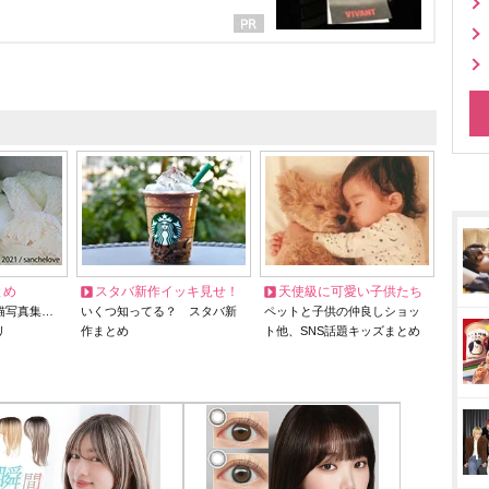
とめ
スタバ新作イッキ見せ！
天使級に可愛い子供たち
猫写真集…
いくつ知ってる？ スタバ新
ペットと子供の仲良しショッ
リ
作まとめ
ト他、SNS話題キッズまとめ