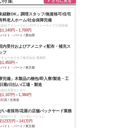
人特集
さらに見る
未経験OK」調理スタッフ/無資格可/住宅
有料老人ホーム/社会保障完備
式会社アイシーリビング/アイシーライフ三河安城
1,140円～1,700円
バイト・パート / 愛知県
院内受付およびアメニティ配布・補充ス
ッフ
タキューセイモア株式会社 業務部
1,450円～
バイト・パート / 東京都
寮完備」木製品の梱包/即入寮/製造・工
/日勤/日払い/工場・製造
式会社京栄センター
1,107円～1,384円
社員 / 北海道
がい者採用/花屋の店舗バックヤード業務
式会社パーク・コーポレーション
収123万円～141万円
バイト・パート / 東京都