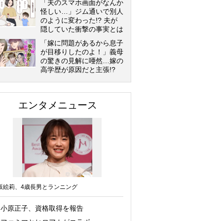
「夫のスマホ画面がなんか
怪しい…」ジム通いで別人
のように変わった!? 夫が
隠していた衝撃の事実とは
「嫁に問題があるから息子
が目移りしたのよ！」義母
の驚きの見解に唖然…嫁の
高学歴が原因だと主張!?
エンタメニュース
坂絵莉、4歳長男とランニング
小原正子、資格取得を報告