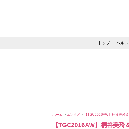
トップ
ヘルス
メイク・コスメ・スキ
ホーム
>
エンタメ
>
【TGC2016AW】桐谷美
【TGC2016AW】桐谷