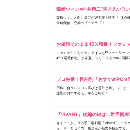
森崎ウィン×向井康二“両片思い”
森崎ウィンと向井康二がW主演！映画『（LOVE S
最速配信。究極のピュアラブ！
お値段そのまま45％増量！ファミ
ファミチキにお弁当にアイスも!?ファミリーマ
45％増量作戦」が今夏、シリーズ初の年2回開
プロ厳選！目的別「おすすめPC９
用途に合うパソコン選びは意外と難しい。そこ
途別のおすすめモデルをご紹介！
『VIVANT』続編の鍵は…世界観
セイコーが、TBS系日曜劇場『VIVANT』コ
ューサーとセイコー担当者が魅力を解説する。