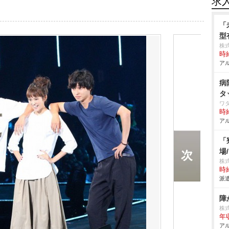
求
「
型
株
時給
アル
病
タ
ワ
時給
アル
「
場
株
時給
派遣
障
株
年
アル