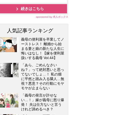
続きはこちら
sponsored by 求人ボックス
人気記事ランキング
義母の便利屋を卒業してノ
ーストレス！ 離婚から始
まる妻と娘の新たな人生に
悔いはなし！【嫁を便利屋
扱いする義母 Vol.44】
「あら、ごめんなさい
ね？」って絶対悪いと思っ
てないでしょ…！ 私の畑
に平然と踏み入る隣人…無
視？悪意？その行動にモヤ
モヤが止まらない
「義母の発言が許せな
い…！」嫁が義母に怒り爆
発！ 夫は仕方ないと言う
けれど諦めるべき？