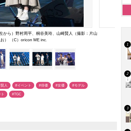
左から）野村周平、桐谷美玲、山崎賢人（撮影：片山
） （C）oricon ME inc.
崎賢人
#イベント
#俳優
#女優
#モデル
ート
#TGC