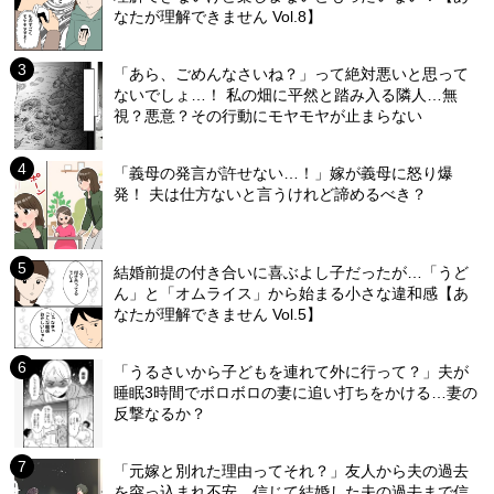
なたが理解できません Vol.8】
「あら、ごめんなさいね？」って絶対悪いと思って
ないでしょ…！ 私の畑に平然と踏み入る隣人…無
視？悪意？その行動にモヤモヤが止まらない
「義母の発言が許せない…！」嫁が義母に怒り爆
発！ 夫は仕方ないと言うけれど諦めるべき？
結婚前提の付き合いに喜ぶよし子だったが…「うど
ん」と「オムライス」から始まる小さな違和感【あ
なたが理解できません Vol.5】
「うるさいから子どもを連れて外に行って？」夫が
睡眠3時間でボロボロの妻に追い打ちをかける…妻の
反撃なるか？
「元嫁と別れた理由ってそれ？」友人から夫の過去
を突っ込まれ不安…信じて結婚した夫の過去まで信