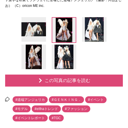
ド派手な衣装でランウェイに登場した道端アンジェリカ／（撮影：片山よし
お） （C）oricon ME inc.
この写真の記事を読む
#道端アンジェリカ
#ＧＥＮＫＩＮＧ．
#イベント
#モデル
#elthaトレンド
#ファッション
#イベントレポート
#TGC