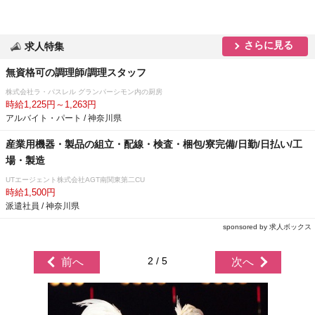
さらに見る
求人特集
無資格可の調理師/調理スタッフ
株式会社ラ・パスレル グランパーシモン内の厨房
時給1,225円～1,263円
アルバイト・パート / 神奈川県
産業用機器・製品の組立・配線・検査・梱包/寮完備/日勤/日払い/工
場・製造
UTエージェント株式会社AGT南関東第二CU
時給1,500円
派遣社員 / 神奈川県
sponsored by 求人ボックス
2 / 5
前へ
次へ