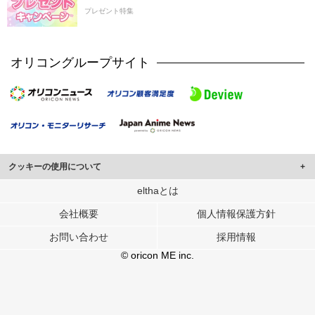
プレゼント特集
オリコングループサイト
クッキーの使用について
このサイトでは Cookie を使用して、ユーザーに合わせたコンテンツや広告の
elthaとは
表示、ソーシャル メディア機能の提供、広告の表示回数やクリック数の測定を
会社概要
個人情報保護方針
行っています。
また、ユーザーによるサイトの利用状況についても情報を収集し、ソーシャル
お問い合わせ
採用情報
メディアや広告配信、データ解析の各パートナーに提供しています。
各パートナーは、この情報とユーザーが各パートナーに提供した他の情報や、
© oricon ME inc.
ユーザーが各パートナーのサービスを使用したときに収集した他の情報を組み
合わせて使用することがあります。