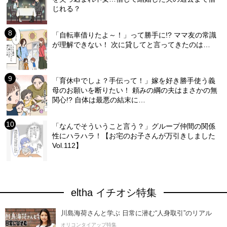
じれる？
「自転車借りたよ～！」って勝手に!? ママ友の常識
が理解できない！ 次に貸してと言ってきたのは…
「育休中でしょ？手伝って！」嫁を好き勝手使う義
母のお願いを断りたい！ 頼みの綱の夫はまさかの無
関心!? 自体は最悪の結末に…
「なんでそういうこと言う？」グループ仲間の関係
性にハラハラ！【お宅のお子さんが万引きしました
Vol.112】
eltha イチオシ特集
川島海荷さんと学ぶ 日常に潜む“人身取引”のリアル
オリコンタイアップ特集