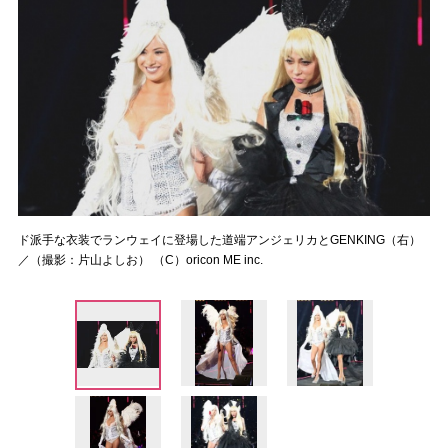
ド派手な衣装でランウェイに登場した道端アンジェリカとGENKING（右）
／（撮影：片山よしお） （C）oricon ME inc.