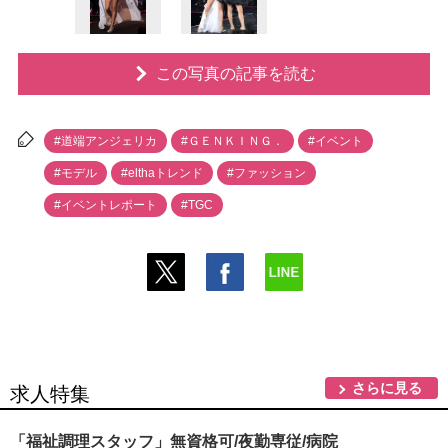
この写真の記事を読む
#道端アンジェリカ
#ＧＥＮＫＩＮＧ．
#イベント
#モデル
#elthaトレンド
#ファッション
#イベントレポート
#TGC
さらに見る
求人特集
「福祉調理スタッフ」無資格可/夜勤専従/病院