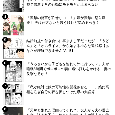
視？悪意？その行動にモヤモヤが止まらない
「義母の発言が許せない…！」嫁が義母に怒り爆
発！ 夫は仕方ないと言うけれど諦めるべき？
結婚前提の付き合いに喜ぶよし子だったが…「うど
ん」と「オムライス」から始まる小さな違和感【あ
なたが理解できません Vol.5】
「うるさいから子どもを連れて外に行って？」夫が
睡眠3時間でボロボロの妻に追い打ちをかける…妻の
反撃なるか？
「私が絶対に娘の可能性を開花させる…！」娘に高
額を注ぎ自分の夢を押しつけた母の大誤算
「元嫁と別れた理由ってそれ？」友人から夫の過去
を突っ込まれ不安…信じて結婚した夫の過去まで信