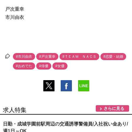
戸次重幸
市川由衣
#市川由衣
#戸次重幸
#ＴＥＡＭ ＮＡＣＳ
#恋愛・結婚
#おめでた
#俳優
#女優
さらに見る
求人特集
日勤・成城学園前駅周辺の交通誘導警備員/入社祝い金あり/
週1日～OK