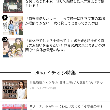
を突っ込まれ不安…信じて結婚した夫の過去まで信
じれる？
「自転車借りたよ～！」って勝手に!? ママ友の常識
が理解できない！ 次に貸してと言ってきたのは…
「育休中でしょ？手伝って！」嫁を好き勝手使う義
母のお願いを断りたい！ 頼みの綱の夫はまさかの無
関心!? 自体は最悪の結末に…
eltha イチオシ特集
川島海荷さんと学ぶ 日常に潜む“人身取引”のリアル
オリコンタイアップ特集
マクドナルドが40年にわたり支える「小学生の甲子