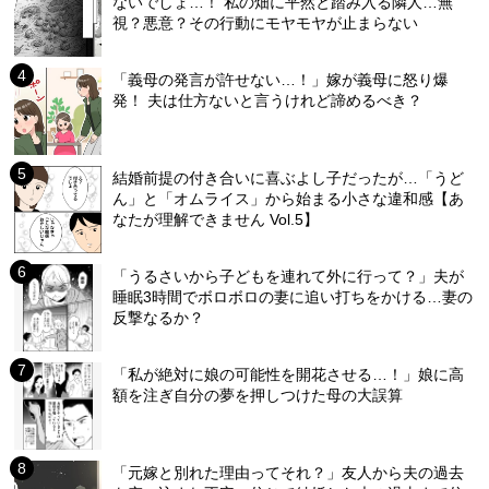
ないでしょ…！ 私の畑に平然と踏み入る隣人…無
視？悪意？その行動にモヤモヤが止まらない
「義母の発言が許せない…！」嫁が義母に怒り爆
発！ 夫は仕方ないと言うけれど諦めるべき？
結婚前提の付き合いに喜ぶよし子だったが…「うど
ん」と「オムライス」から始まる小さな違和感【あ
なたが理解できません Vol.5】
「うるさいから子どもを連れて外に行って？」夫が
睡眠3時間でボロボロの妻に追い打ちをかける…妻の
反撃なるか？
「私が絶対に娘の可能性を開花させる…！」娘に高
額を注ぎ自分の夢を押しつけた母の大誤算
「元嫁と別れた理由ってそれ？」友人から夫の過去