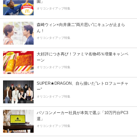
園」
オリコンタイアップ特集
森崎ウィン×向井康二“両片思い”にキュンが止まら
ん！
オリコンタイアップ特集
大好評につき再び！ファミマ名物45％増量キャンペ
ーン
オリコンタイアップ特集
SUPER★DRAGON、自ら描いた”レトロフューチャ
ー”
オリコンタイアップ特集
パソコンメーカー社員が本気で選ぶ「10万円台PC3
選」
オリコンタイアップ特集