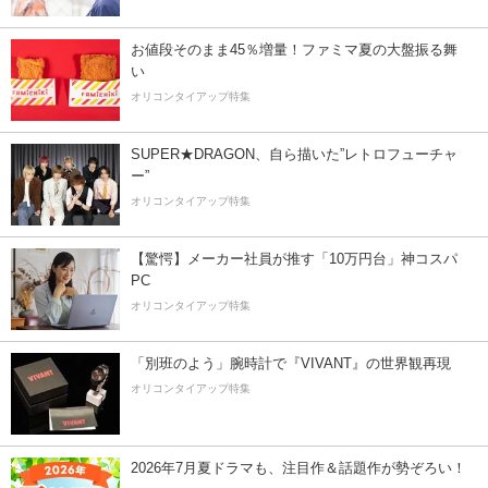
お値段そのまま45％増量！ファミマ夏の大盤振る舞
い
オリコンタイアップ特集
SUPER★DRAGON、自ら描いた”レトロフューチャ
ー”
オリコンタイアップ特集
【驚愕】メーカー社員が推す「10万円台」神コスパ
PC
オリコンタイアップ特集
「別班のよう」腕時計で『VIVANT』の世界観再現
オリコンタイアップ特集
2026年7月夏ドラマも、注目作＆話題作が勢ぞろい！