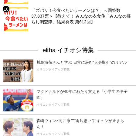
「ズバリ！今食べたいラーメンは？」＜回答数
37,337票＞【教えて！ みんなの衣食住「みんなの暮
らし調査隊」結果発表 第612回】
eltha イチオシ特集
川島海荷さんと学ぶ 日常に潜む“人身取引”のリアル
オリコンタイアップ特集
マクドナルドが40年にわたり支える「小学生の甲子
園」
オリコンタイアップ特集
森崎ウィン×向井康二“両片思い”にキュンが止まら
ん！
オリコンタイアップ特集