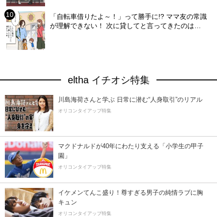
「自転車借りたよ～！」って勝手に!? ママ友の常識
が理解できない！ 次に貸してと言ってきたのは…
eltha イチオシ特集
川島海荷さんと学ぶ 日常に潜む“人身取引”のリアル
オリコンタイアップ特集
マクドナルドが40年にわたり支える「小学生の甲子
園」
オリコンタイアップ特集
イケメンてんこ盛り！尊すぎる男子の純情ラブに胸
キュン
オリコンタイアップ特集