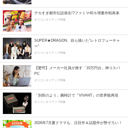
デカすぎ都市伝説発生!?ファミマ45％増量作戦再来
オリコンタイアップ特集
SUPER★DRAGON、自ら描いた”レトロフューチャ
ー”
オリコンタイアップ特集
【驚愕】メーカー社員が推す「10万円台」神コスパ
PC
オリコンタイアップ特集
「別班のよう」腕時計で『VIVANT』の世界観再現
オリコンタイアップ特集
2026年7月夏ドラマも、注目作＆話題作が勢ぞろい！