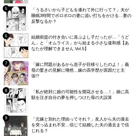
「うるさいから子どもを連れて外に行って？」夫が
睡眠3時間でボロボロの妻に追い打ちをかける…妻の
反撃なるか？
結婚前提の付き合いに喜ぶよし子だったが…「うど
ん」と「オムライス」から始まる小さな違和感【あ
なたが理解できません Vol.5】
「嫁に問題があるから息子が目移りしたのよ！」義
母の驚きの見解に唖然…嫁の高学歴が原因だと主
張!?
「私が絶対に娘の可能性を開花させる…！」娘に高
額を注ぎ自分の夢を押しつけた母の大誤算
「元嫁と別れた理由ってそれ？」友人から夫の過去
を突っ込まれ不安…信じて結婚した夫の過去まで信
じれる？