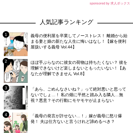
sponsored by 求人ボックス
人気記事ランキング
義母の便利屋を卒業してノーストレス！ 離婚から始
まる妻と娘の新たな人生に悔いはなし！【嫁を便利
屋扱いする義母 Vol.44】
ほぼ手ぶらなのに彼女の荷物は持ちたくない？ 彼を
理解できないけど楽しまないともったいない！【あ
なたが理解できません Vol.8】
「あら、ごめんなさいね？」って絶対悪いと思って
ないでしょ…！ 私の畑に平然と踏み入る隣人…無
視？悪意？その行動にモヤモヤが止まらない
「義母の発言が許せない…！」嫁が義母に怒り爆
発！ 夫は仕方ないと言うけれど諦めるべき？