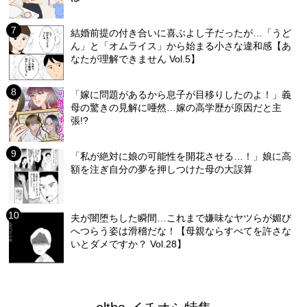
結婚前提の付き合いに喜ぶよし子だったが…「うど
ん」と「オムライス」から始まる小さな違和感【あ
なたが理解できません Vol.5】
「嫁に問題があるから息子が目移りしたのよ！」義
母の驚きの見解に唖然…嫁の高学歴が原因だと主
張!?
「私が絶対に娘の可能性を開花させる…！」娘に高
額を注ぎ自分の夢を押しつけた母の大誤算
夫が闇堕ちした瞬間…これまで嫌味なヤツらが媚び
へつらう姿は滑稽だな！【母親ならすべてを許さな
いとダメですか？ Vol.28】