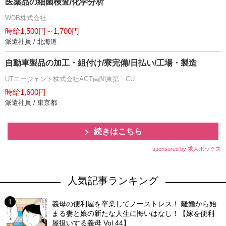
医薬品の細菌検査/化学分析
WDB株式会社
時給1,500円～1,700円
派遣社員 / 北海道
自動車製品の加工・組付け/寮完備/日払い/工場・製造
UTエージェント株式会社AGT南関東第二CU
時給1,600円
派遣社員 / 東京都
続きはこちら
sponsored by 求人ボックス
人気記事ランキング
義母の便利屋を卒業してノーストレス！ 離婚から始
まる妻と娘の新たな人生に悔いはなし！【嫁を便利
屋扱いする義母 Vol.44】