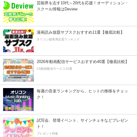
芸能界を志す10代～20代を応援！オーディション・
スクール情報はDeview
漫画読み放題サブスクおすすめ11選【徹底比較】
オリコン顧客満足度ランキング
2026年動画配信サービスおすすめ40選【徹底比較】
CS動画配信サービス20選
毎週の音楽ランキングから、ヒットの推移をチェッ
ク！
試写会、登壇イベント、サインチェキなどプレゼン
ト！
プレゼント特集