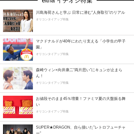
eltha イチオシ特集
川島海荷さんと学ぶ 日常に潜む“人身取引”のリアル
オリコンタイアップ特集
マクドナルドが40年にわたり支える「小学生の甲子
園」
オリコンタイアップ特集
森崎ウィン×向井康二“両片思い”にキュンが止まら
ん！
オリコンタイアップ特集
お値段そのまま45％増量！ファミマ夏の大盤振る舞
い
オリコンタイアップ特集
SUPER★DRAGON、自ら描いた”レトロフューチャ
ー”