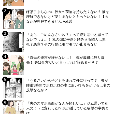
ほぼ手ぶらなのに彼女の荷物は持ちたくない？ 彼を
理解できないけど楽しまないともったいない！【あ
なたが理解できません Vol.8】
「あら、ごめんなさいね？」って絶対悪いと思って
ないでしょ…！ 私の畑に平然と踏み入る隣人…無
視？悪意？その行動にモヤモヤが止まらない
「義母の発言が許せない…！」嫁が義母に怒り爆
発！ 夫は仕方ないと言うけれど諦めるべき？
「うるさいから子どもを連れて外に行って？」夫が
睡眠3時間でボロボロの妻に追い打ちをかける…妻の
反撃なるか？
「夫のスマホ画面がなんか怪しい…」ジム通いで別
人のように変わった!? 夫が隠していた衝撃の事実と
は