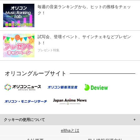
毎週の音楽ランキングから、ヒットの推移をチェッ
ク！
試写会、登壇イベント、サインチェキなどプレゼン
ト！
プレゼント特集
オリコングループサイト
クッキーの使用について
このサイトでは Cookie を使用して、ユーザーに合わせたコンテンツや広告の
elthaとは
表示、ソーシャル メディア機能の提供、広告の表示回数やクリック数の測定を