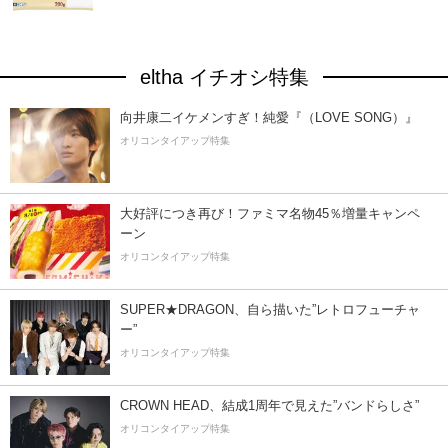
eltha イチオシ特集
向井康二イケメンすぎ！純愛『（LOVE SONG）』
オリコンタイアップ特集
大好評につき再び！ファミマ名物45％増量キャンペ
ーン
オリコンタイアップ特集
SUPER★DRAGON、自ら描いた”レトロフューチャ
ー”
オリコンタイアップ特集
CROWN HEAD、結成1周年で見えた”バンドらしさ”
オリコンタイアップ特集