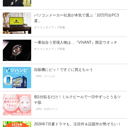
パソコンメーカー社員が本気で選ぶ「10万円台PC3
選」
オリコンタイアップ特集
一番似合う登場人物は…『VIVANT』限定ウオッチ
オリコンタイアップ特集
自販機にピッ！ですぐに買えちゃう
（PR）ジハンピ
朝1分貼るだけ！ミルクピールで一日中ずっとうるツ
ヤ肌
（PR）サボリーノ
2026年7月夏ドラマも、注目作＆話題作が勢ぞろい！