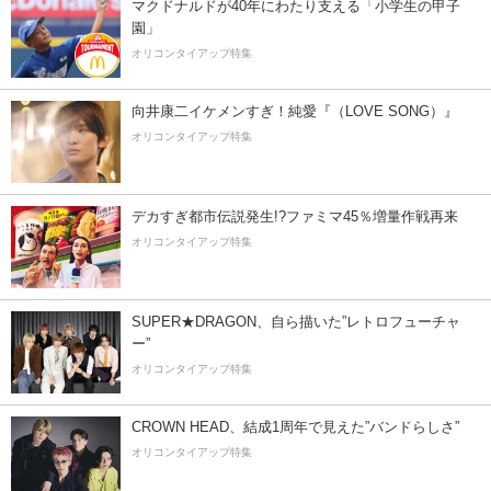
マクドナルドが40年にわたり支える「小学生の甲子
園」
オリコンタイアップ特集
向井康二イケメンすぎ！純愛『（LOVE SONG）』
オリコンタイアップ特集
デカすぎ都市伝説発生!?ファミマ45％増量作戦再来
オリコンタイアップ特集
SUPER★DRAGON、自ら描いた”レトロフューチャ
ー”
オリコンタイアップ特集
CROWN HEAD、結成1周年で見えた”バンドらしさ”
オリコンタイアップ特集