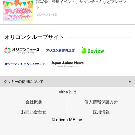
試写会、登壇イベント、サインチェキなどプレゼン
ト！
プレゼント特集
オリコングループサイト
クッキーの使用について
このサイトでは Cookie を使用して、ユーザーに合わせたコンテンツや広告の
elthaとは
表示、ソーシャル メディア機能の提供、広告の表示回数やクリック数の測定を
会社概要
個人情報保護方針
行っています。
また、ユーザーによるサイトの利用状況についても情報を収集し、ソーシャル
お問い合わせ
採用情報
メディアや広告配信、データ解析の各パートナーに提供しています。
各パートナーは、この情報とユーザーが各パートナーに提供した他の情報や、
© oricon ME inc.
ユーザーが各パートナーのサービスを使用したときに収集した他の情報を組み
合わせて使用することがあります。