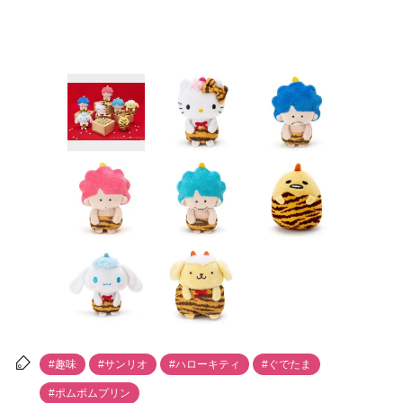
#趣味
#サンリオ
#ハローキティ
#ぐでたま
#ポムポムプリン