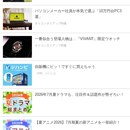
パソコンメーカー社員が本気で選ぶ「10万円台PC3
選」
オリコンタイアップ特集
一番似合う登場人物は…『VIVANT』限定ウオッチ
オリコンタイアップ特集
自販機にピッ！ですぐに買えちゃう
（PR）ジハンピ
2026年7月夏ドラマも、注目作＆話題作が勢ぞろい！
【夏アニメ2026】7月期夏の新アニメを一挙紹介！