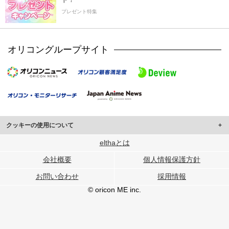
プレゼント特集
オリコングループサイト
クッキーの使用について
このサイトでは Cookie を使用して、ユーザーに合わせたコンテンツや広告の
elthaとは
表示、ソーシャル メディア機能の提供、広告の表示回数やクリック数の測定を
会社概要
個人情報保護方針
行っています。
また、ユーザーによるサイトの利用状況についても情報を収集し、ソーシャル
お問い合わせ
採用情報
メディアや広告配信、データ解析の各パートナーに提供しています。
各パートナーは、この情報とユーザーが各パートナーに提供した他の情報や、
© oricon ME inc.
ユーザーが各パートナーのサービスを使用したときに収集した他の情報を組み
合わせて使用することがあります。