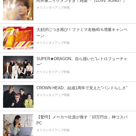
向井康二イケメンすぎ！純愛『（LOVE SONG）』
オリコンタイアップ特集
大好評につき再び！ファミマ名物45％増量キャンペ
ーン
オリコンタイアップ特集
SUPER★DRAGON、自ら描いた”レトロフューチャ
ー”
オリコンタイアップ特集
CROWN HEAD、結成1周年で見えた”バンドらしさ”
オリコンタイアップ特集
【驚愕】メーカー社員が推す「10万円台」神コスパ
PC
オリコンタイアップ特集