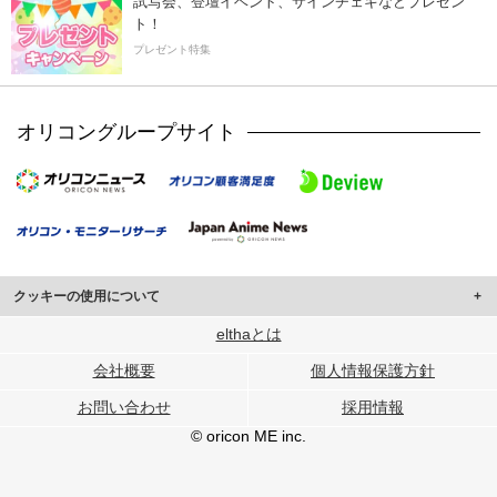
試写会、登壇イベント、サインチェキなどプレゼン
ト！
プレゼント特集
オリコングループサイト
クッキーの使用について
このサイトでは Cookie を使用して、ユーザーに合わせたコンテンツや広告の
elthaとは
表示、ソーシャル メディア機能の提供、広告の表示回数やクリック数の測定を
会社概要
個人情報保護方針
行っています。
また、ユーザーによるサイトの利用状況についても情報を収集し、ソーシャル
お問い合わせ
採用情報
メディアや広告配信、データ解析の各パートナーに提供しています。
各パートナーは、この情報とユーザーが各パートナーに提供した他の情報や、
© oricon ME inc.
ユーザーが各パートナーのサービスを使用したときに収集した他の情報を組み
合わせて使用することがあります。