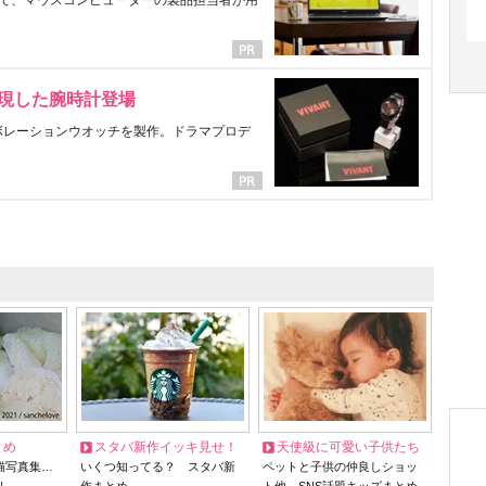
で、マウスコンピューターの製品担当者が用
表現した腕時計登場
ラボレーションウオッチを製作。ドラマプロデ
とめ
スタバ新作イッキ見せ！
天使級に可愛い子供たち
猫写真集…
いくつ知ってる？ スタバ新
ペットと子供の仲良しショッ