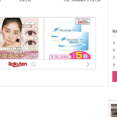
リ
作まとめ
ト他、SNS話題キッズまとめ
登