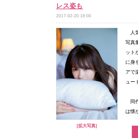
レス姿も
2017-02-20 18:00
人気
写真
ット
に身
アで
ュー
同作
は懐
[拡大写真]