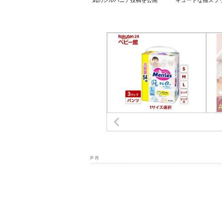
気のシルバニア投稿を公開
キュートな猫ズラ
P R