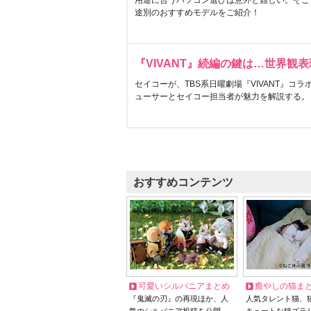
用途に合うパソコン選びは意外と難しい。そこ
途別のおすすめモデルをご紹介！
『VIVANT』続編の鍵は…世界観
セイコーが、TBS系日曜劇場『VIVANT』コ
ューサーとセイコー担当者が魅力を解説する。
おすすめコンテンツ
可愛いシルバニアまとめ
癒やしの猫ま
『鬼滅の刃』の再現ほか、人
人気タレント猫、