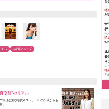
台
パ
時給
派遣
食
析
W
時給
派遣
イドル
#坂道グループ
児
養
き
ぬ
時給
アル
身取引”のリアル
？実は恋愛や悪質ホスト、SNSの投稿からも
態。