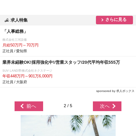
さらに見る
求人特集
「人事総務」
株式会社三河設備
月給50万円～70万円
正社員 / 愛知県
業界未経験OK!採用強化中!/営業スタッフ/20代平均年収555万
SUV LAND堺/株式会社ネクステージ
年収448万円～901万6,000円
正社員 / 大阪府
sponsored by 求人ボックス
2 / 5
前へ
次へ