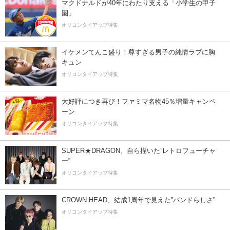
マクドナルドが40年にわたり支える「小学生の甲子
園」
オリコンタイアップ特集
イケメンてんこ盛り！尊すぎる男子の純情ラブに胸
キュン
オリコンタイアップ特集
大好評につき再び！ファミマ名物45％増量キャンペ
ーン
オリコンタイアップ特集
SUPER★DRAGON、自ら描いた”レトロフューチャ
ー”
オリコンタイアップ特集
CROWN HEAD、結成1周年で見えた”バンドらしさ”
オリコンタイアップ特集