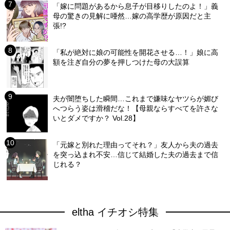
「嫁に問題があるから息子が目移りしたのよ！」義
母の驚きの見解に唖然…嫁の高学歴が原因だと主
張!?
「私が絶対に娘の可能性を開花させる…！」娘に高
額を注ぎ自分の夢を押しつけた母の大誤算
夫が闇堕ちした瞬間…これまで嫌味なヤツらが媚び
へつらう姿は滑稽だな！【母親ならすべてを許さな
いとダメですか？ Vol.28】
「元嫁と別れた理由ってそれ？」友人から夫の過去
を突っ込まれ不安…信じて結婚した夫の過去まで信
じれる？
eltha イチオシ特集