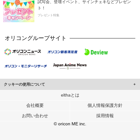
試写会、登壇イベント、サインチェキなどプレゼン
ト！
プレゼント特集
オリコングループサイト
クッキーの使用について
このサイトでは Cookie を使用して、ユーザーに合わせたコンテンツや広告の
elthaとは
表示、ソーシャル メディア機能の提供、広告の表示回数やクリック数の測定を
会社概要
個人情報保護方針
行っています。
また、ユーザーによるサイトの利用状況についても情報を収集し、ソーシャル
お問い合わせ
採用情報
メディアや広告配信、データ解析の各パートナーに提供しています。
各パートナーは、この情報とユーザーが各パートナーに提供した他の情報や、
© oricon ME inc.
ユーザーが各パートナーのサービスを使用したときに収集した他の情報を組み
合わせて使用することがあります。