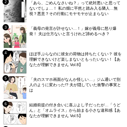
「あら、ごめんなさいね？」って絶対悪いと思って
ないでしょ…！ 私の畑に平然と踏み入る隣人…無
視？悪意？その行動にモヤモヤが止まらない
「義母の発言が許せない…！」嫁が義母に怒り爆
発！ 夫は仕方ないと言うけれど諦めるべき？
ほぼ手ぶらなのに彼女の荷物は持ちたくない？ 彼を
理解できないけど楽しまないともったいない！【あ
なたが理解できません Vol.8】
「夫のスマホ画面がなんか怪しい…」ジム通いで別
人のように変わった!? 夫が隠していた衝撃の事実と
は
結婚前提の付き合いに喜ぶよし子だったが…「うど
ん」と「オムライス」から始まる小さな違和感【あ
なたが理解できません Vol.5】